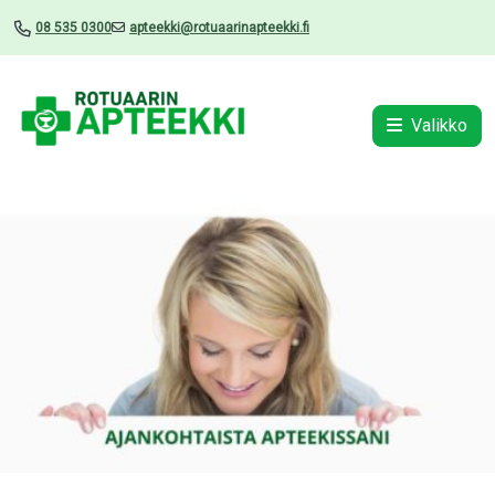
08 535 0300
apteekki@rotuaarinapteekki.fi
Valikko