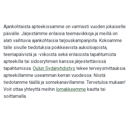
Ajankohtaista apteekissamme on varmasti vuoden jokaiselle
päivälle. Järjestämme erilaisia teemaviikkoja ja meillä on
alati vaihtuvia ajankohtaisia tarjouskampanjoita. Kokoamme
tälle sivulle tiedotuksia poikkeavista aukioloajoista,
teemapäivistä ja -viikoista sekä erilaisista tapahtumista
apteekilla tai sidosryhmien kanssa järjestettävissä
tapahtumissa.
Oulun Sydänyhdistys
tekee terveysmittauksia
apteekillamme useamman kerran vuodessa. Niistä
tiedotamme täällä ja somekanavillamme. Tervetuloa mukaan!
Voit ottaa yhteyttä meihin
lomakkeemme
kautta tai
soittamalla.