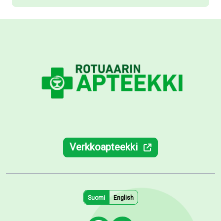
Verkkoapteekki
Suomi
English