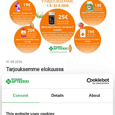
01.08.2026
Tarjouksemme elokuussa
Tarjouksemme heinäkuussa kosteuttaa silmiä, intiimialueen
limakalvoja ja hoitaa rakkoja. Lisäksi kasvot voi suojata auringonsäteiltä
ja hankkia maitohappobakteerit edullisesti. Tutustu tarjouksiimme
verkossa tai tule käymään apteekissa Oulun keskustassa rotuaarillla.
Consent
Details
About
Lue lisää tarjouksistamme.
This website uses cookies