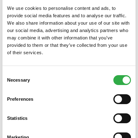
We use cookies to personalise content and ads, to
provide social media features and to analyse our traffic.
We also share information about your use of our site with
our social media, advertising and analytics partners who
may combine it with other information that you’ve
provided to them or that they’ve collected from your use
of their services.
Consent
01.07.2026
Necessary
Selection
Tarjouksemme heinäkuussa
Tarjouksemme heinäkuussa kosteuttaa silmiä, intiimialueen
Preferences
limakalvoja ja hoitaa rakkoja. Lisäksi kasvot voi suojata auringonsäteiltä
ja hankkia maitohappobakteerit edullisesti. Tutustu tarjouksiimme
verkossa tai tule käymään apteekissa Oulun keskustassa rotuaarillla.
Lue lisää tarjouksistamme.
Statistics
Marketing