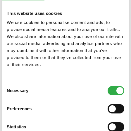
This website uses cookies
We use cookies to personalise content and ads, to
provide social media features and to analyse our traffic.
We also share information about your use of our site with
our social media, advertising and analytics partners who
Tarjouksemme toukokuussa 2025 tässä, oleppa hyvä!
may combine it with other information that you’ve
Samat tarjoukset löydät
apteekistamme Oulun
provided to them or that they’ve collected from your use
keskustasta
tai
verkkoapteekistamme
. Varaudu kesään
of their services.
apteekkimme tarjousten avulla. Siitepölyn ja katupölyn
kiusaamat silmät sekä nenä saavat tehokasta
kosteutusta edullisesti. Kutisevat silmänympärykset voi
Consent
Necessary
hoitaa edullisesti. Suoliston tueksi tarjoamme
Selection
suomalaista maitohappobakteeria. Juhlakiireiden
keskelle raikasta oloa tuovat tehokkaat antiperspirantit.
Preferences
Voit hoitaa kaikki apteekkiasiat kätevästi samalla kerralla
verkossa tai paikan päällä. Verkkoapteekin tilaukset voit
hakea
noutolokerikostamme
Kauppakortteli Pekurin
Statistics