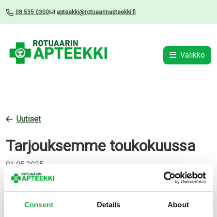
08 535 0300
apteekki@rotuaarinapteekki.fi
Valikko
Uutiset
Tarjouksemme toukokuussa
01.05.2025
Consent
Details
About