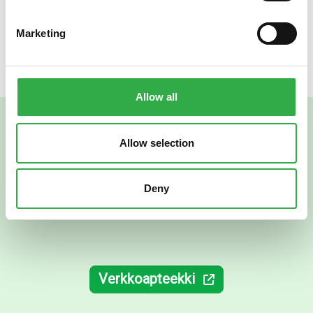
käytävältä silloin kuin sinulle sopii tai valita sopivan
toimitusvaihtoehdon verkosta. Tervetuloa ostoksille!
Marketing
Allow all
Allow selection
Deny
Verkkoapteekki