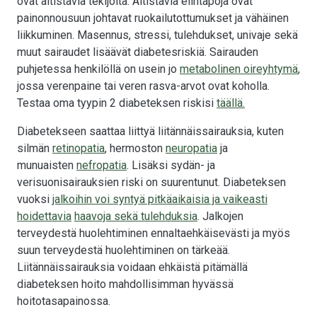
ovat altistavia tekijöitä. Altistavia elintapoja ovat
painonnousuun johtavat ruokailutottumukset ja vähäinen
liikkuminen. Masennus, stressi, tulehdukset, univaje sekä
muut sairaudet lisäävät diabetesriskiä. Sairauden
puhjetessa henkilöllä on usein jo
metabolinen oireyhtymä
,
jossa verenpaine tai veren rasva-arvot ovat koholla.
Testaa oma tyypin 2 diabeteksen riskisi
täällä
.
Diabetekseen saattaa liittyä liitännäissairauksia, kuten
silmän
retinopatia
, hermoston
neuropatia
ja
munuaisten
nefropatia
. Lisäksi sydän- ja
verisuonisairauksien riski on suurentunut. Diabeteksen
vuoksi
jalkoihin voi syntyä pitkäaikaisia ja vaikeasti
hoidettavia
haavoja sekä tulehduksia
. Jalkojen
terveydestä huolehtiminen ennaltaehkäisevästi ja myös
suun terveydestä huolehtiminen on tärkeää.
Liitännäissairauksia voidaan ehkäistä pitämällä
diabeteksen hoito mahdollisimman hyvässä
hoitotasapainossa.