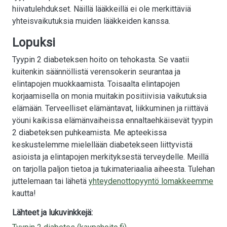
hiivatulehdukset. Näillä lääkkeillä ei ole merkittäviä
yhteisvaikutuksia muiden lääkkeiden kanssa.
Lopuksi
Tyypin 2 diabeteksen hoito on tehokasta. Se vaatii
kuitenkin säännöllistä verensokerin seurantaa ja
elintapojen muokkaamista. Toisaalta elintapojen
korjaamisella on monia muitakin positiivisia vaikutuksia
elämään. Terveelliset elämäntavat, liikkuminen ja riittävä
yöuni kaikissa elämänvaiheissa ennaltaehkäisevät tyypin
2 diabeteksen puhkeamista. Me apteekissa
keskustelemme mielellään diabetekseen liittyvistä
asioista ja elintapojen merkityksestä terveydelle. Meillä
on tarjolla paljon tietoa ja tukimateriaalia aiheesta. Tulehan
juttelemaan tai lähetä
yhteydenottopyyntö lomakkeemme
kautta!
Lähteet ja lukuvinkkejä: