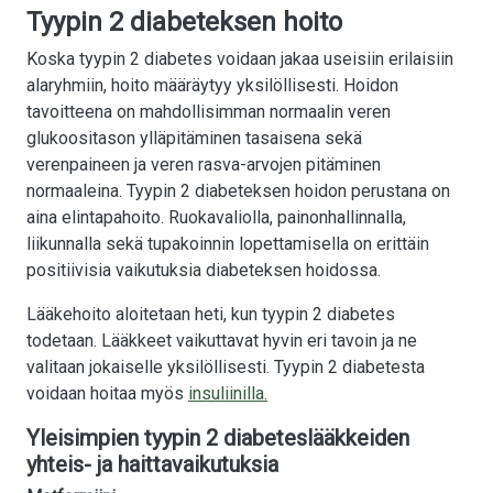
Tyypin 2 diabeteksen hoito
Koska tyypin 2 diabetes voidaan jakaa useisiin erilaisiin
alaryhmiin, hoito määräytyy yksilöllisesti. Hoidon
tavoitteena on mahdollisimman normaalin veren
glukoositason ylläpitäminen tasaisena sekä
verenpaineen ja veren rasva-arvojen pitäminen
normaaleina. Tyypin 2 diabeteksen hoidon perustana on
aina elintapahoito. Ruokavaliolla, painonhallinnalla,
liikunnalla sekä tupakoinnin lopettamisella on erittäin
positiivisia vaikutuksia diabeteksen hoidossa.
Lääkehoito aloitetaan heti, kun tyypin 2 diabetes
todetaan. Lääkkeet vaikuttavat hyvin eri tavoin ja ne
valitaan jokaiselle yksilöllisesti. Tyypin 2 diabetesta
voidaan hoitaa myös
insuliinilla.
Yleisimpien tyypin 2 diabeteslääkkeiden
yhteis- ja haittavaikutuksia