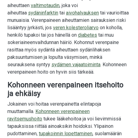
aiheuttaen
valtimotaudin
, joka voi
aiheuttaa
sydäninfarktin
tai
aivohalvauksen
tai vaurioittaa
munuaisia. Verenpaineen aiheuttamien sairauksien riski
lisääntyy jyrkästi, jos
veren kolesteroliarvo
on koholla,
henkilö tupakoi tai jos hänellä on
diabetes
tai muu
sokeriaineenvaihdunnan häiriö. Kohonnut verenpaine
rasittaa myös sydäntä aiheuttaen sydänlihaksen
paksuuntumisen ja lopulta väsymisen, minkä
seurauksena syntyy
sydämen vajaatoiminta
. Kohonneen
verenpaineen hoito on hyvin siis tärkeää.
Kohonneen verenpaineen itsehoito
ja ehkäisy
Jokainen voi hoitaa verenpainetta elintapoja
muuttamalla.
Kohonneen verenpaineen
ravitsemushoito
tukee lääkehoitoa ja voi lievimmissä
tapauksissa riittää ainoaksikin hoidoksi. Ylipainon
pudottaminen,
tupakoinnin lopettaminen
, suolamäärän