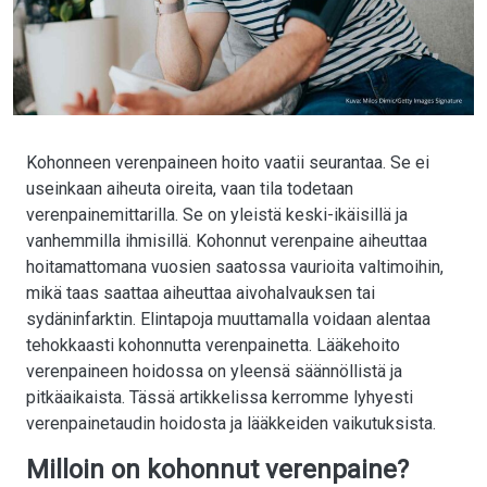
Kohonneen verenpaineen hoito vaatii seurantaa. Se ei
useinkaan aiheuta oireita, vaan tila todetaan
verenpainemittarilla. Se on yleistä keski-ikäisillä ja
vanhemmilla ihmisillä. Kohonnut verenpaine aiheuttaa
hoitamattomana vuosien saatossa vaurioita valtimoihin,
mikä taas saattaa aiheuttaa aivohalvauksen tai
sydäninfarktin. Elintapoja muuttamalla voidaan alentaa
tehokkaasti kohonnutta verenpainetta. Lääkehoito
verenpaineen hoidossa on yleensä säännöllistä ja
pitkäaikaista. Tässä artikkelissa kerromme lyhyesti
verenpainetaudin hoidosta ja lääkkeiden vaikutuksista.
Milloin on kohonnut verenpaine?