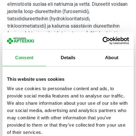
elimistöstä suolaa eli natriumia ja vettä. Diureetit voidaan
jaotella loop-diureetteihin (furosemidi),
tiatsididiureetteihin (hydroklooritiatsidi,
trikloorimetiatsidi) ja kaliumia säästäviin diureetteihin
(spironolaktoni, amiloridi, triamtereeni). Näiden käytön on
todettu pienentävän aivohalvauksen ja sydäninfarktin
riskiä.
Consent
Details
About
Nykyisillä, pienillä annoksilla diureettien aiheuttamat
haitat ovat harvinaisia. Diureetit voivat kohottaa veren
virtsahapon pitoisuutta. Tämä voi aiheuttaa virtsahapon
This website uses cookies
kiteytymisen niveliin aiheuttaen
kihtioireita
.
We use cookies to personalise content and ads, to
ACE:n estäjät ja angiotensiinireseptorin
provide social media features and to analyse our traffic.
salpaajat
We also share information about your use of our site with
our social media, advertising and analytics partners who
Tämän ryhmän lääkkeet ovat nykyisin ensisijaisia
may combine it with other information that you’ve
lääkkeitä verenpainetaudin hoidossa. ACE:n -estäjät ja
provided to them or that they’ve collected from your use
angiotensiinireseptorin salpaajat sopivat varsinkin
of their services.
diabetesta tai sydämen vajaatoimintaa sairastaville.