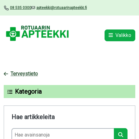
08 535 0300
apteekki@rotuaarinapteekki.fi
Valikko
Terveystieto
Kategoria
Hae artikkeleita
Hae avainsanoja