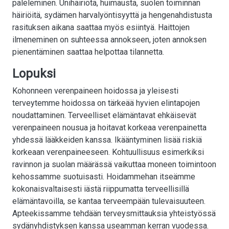
paleleminen. Unihäiriötä, huimausta, suolen toiminnan
häiriöitä, sydämen harvalyöntisyyttä ja hengenahdistusta
rasituksen aikana saattaa myös esiintyä. Haittojen
ilmeneminen on suhteessa annokseen, joten annoksen
pienentäminen saattaa helpottaa tilannetta.
Lopuksi
Kohonneen verenpaineen hoidossa ja yleisesti
terveytemme hoidossa on tärkeää hyvien elintapojen
noudattaminen. Terveelliset elämäntavat ehkäisevät
verenpaineen nousua ja hoitavat korkeaa verenpainetta
yhdessä lääkkeiden kanssa. Ikääntyminen lisää riskiä
korkeaan verenpaineeseen. Kohtuullisuus esimerkiksi
ravinnon ja suolan määrässä vaikuttaa moneen toimintoon
kehossamme suotuisasti. Hoidammehan itseämme
kokonaisvaltaisesti iästä riippumatta terveellisillä
elämäntavoilla, se kantaa terveempään tulevaisuuteen.
Apteekissamme tehdään terveysmittauksia yhteistyössä
sydänyhdistyksen kanssa useamman kerran vuodessa.