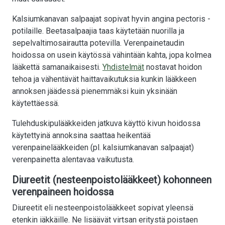
Kalsiumkanavan salpaajat sopivat hyvin angina pectoris -
potilaille. Beetasalpaajia taas käytetään nuorilla ja
sepelvaltimosairautta potevilla. Verenpainetaudin
hoidossa on usein käytössä vähintään kahta, jopa kolmea
lääkettä samanaikaisesti.
Yhdistelmät
nostavat hoidon
tehoa ja vähentävät haittavaikutuksia kunkin lääkkeen
annoksen jäädessä pienemmäksi kuin yksinään
käytettäessä.
Tulehduskipulääkkeiden jatkuva käyttö kivun hoidossa
käytettyinä annoksina saattaa heikentää
verenpainelääkkeiden (pl. kalsiumkanavan salpaajat)
verenpainetta alentavaa vaikutusta.
Diureetit (nesteenpoistolääkkeet) kohonneen
verenpaineen hoidossa
Diureetit eli nesteenpoistolääkkeet sopivat yleensä
etenkin iäkkäille. Ne lisäävät virtsan eritystä poistaen