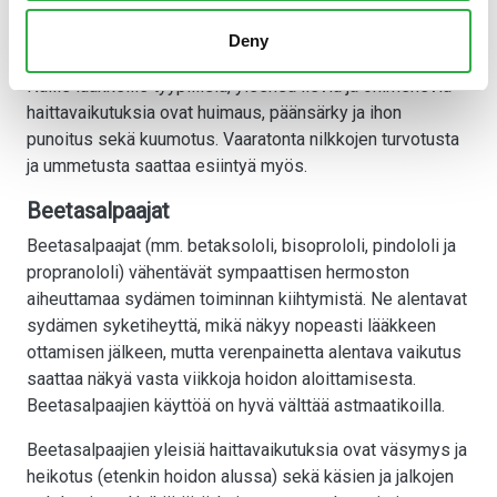
nifedipiini ja felodipiini) laajentavat verisuonia vähentäen
Deny
ääreisverenkierron vastusta ja verenpainetta.
Näille lääkkeille tyypillisiä, yleensä lieviä ja ohimeneviä
haittavaikutuksia ovat huimaus, päänsärky ja ihon
punoitus sekä kuumotus. Vaaratonta nilkkojen turvotusta
ja ummetusta saattaa esiintyä myös.
Beetasalpaajat
Beetasalpaajat (mm. betaksololi, bisoprololi, pindololi ja
propranololi) vähentävät sympaattisen hermoston
aiheuttamaa sydämen toiminnan kiihtymistä. Ne alentavat
sydämen syketiheyttä, mikä näkyy nopeasti lääkkeen
ottamisen jälkeen, mutta verenpainetta alentava vaikutus
saattaa näkyä vasta viikkoja hoidon aloittamisesta.
Beetasalpaajien käyttöä on hyvä välttää astmaatikoilla.
Beetasalpaajien yleisiä haittavaikutuksia ovat väsymys ja
heikotus (etenkin hoidon alussa) sekä käsien ja jalkojen