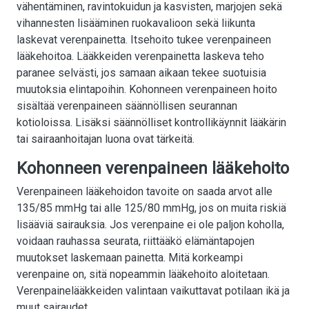
vähentäminen, ravintokuidun ja kasvisten, marjojen sekä
vihannesten lisääminen ruokavalioon sekä liikunta
laskevat verenpainetta. Itsehoito tukee verenpaineen
lääkehoitoa. Lääkkeiden verenpainetta laskeva teho
paranee selvästi, jos samaan aikaan tekee suotuisia
muutoksia elintapoihin. Kohonneen verenpaineen hoito
sisältää verenpaineen säännöllisen seurannan
kotioloissa. Lisäksi säännölliset kontrollikäynnit lääkärin
tai sairaanhoitajan luona ovat tärkeitä.
Kohonneen verenpaineen lääkehoito
Verenpaineen lääkehoidon tavoite on saada arvot alle
135/85 mmHg tai alle 125/80 mmHg, jos on muita riskiä
lisääviä sairauksia. Jos verenpaine ei ole paljon koholla,
voidaan rauhassa seurata, riittääkö elämäntapojen
muutokset laskemaan painetta. Mitä korkeampi
verenpaine on, sitä nopeammin lääkehoito aloitetaan.
Verenpainelääkkeiden valintaan vaikuttavat potilaan ikä ja
muut sairaudet.