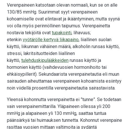
Verenpaineen katsotaan olevan normaali, kun se on alle
130/85 mmHg. Suurimmat syyt verenpaineen
kohoamiselle ovat elintavat ja ikääntyminen, mutta syynä
voi olla myös perinnöllinen taipumus. Verenpainetta
nostavia tekijöitä ovat
tupakointi
, lihavuus;
etenkin
vyötärölle kertyvä liikapaino
, liiallinen suolan
käyttö, liikunnan vähäinen määrä, alkoholin runsas käyttö,
stressi, lakritsituotteiden liiallinen
käyttö,
tulehduskipulääkkeiden
runsas käyttö ja
hormonien käyttö (vaihdevuosien hormonihoito tai
ehkäisypillerit). Sekundaarista verenpainetautia eli muun
sairauden aiheuttamaa verenpaineen kohoamista esiintyy
noin viidellä prosentilla verenpainetautia sairastavista.
Yleensä kohonnutta verenpainetta ei ”tunne”. Se todetaan
vain verenpainemittarilla. Yläpaineen ollessa yli 200
mmHg ja alapaineen yli 130 mmHg, saattaa tuntua
päänsärkyä tai huimauksen tunnetta. Kohonnut verenpaine
rasittaa vuosien mittaan valtimoita ja sydäntä