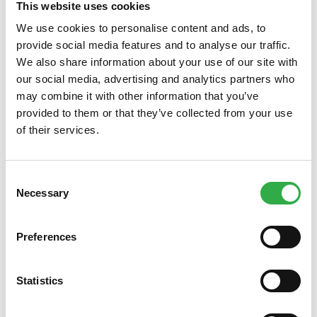
This website uses cookies
We use cookies to personalise content and ads, to
provide social media features and to analyse our traffic.
We also share information about your use of our site with
our social media, advertising and analytics partners who
may combine it with other information that you’ve
provided to them or that they’ve collected from your use
of their services.
Helmikuun tarjoukset, oleppa hyvä! Löydät samat
tarjoukset
apteekista Oulun keskustasta
tai
verkkoapteekistamme
. Tarjoamme tuotteita silmien,
Consent
nenän tai ihon kuivuuteen sekä muistin ja suoliston tueksi
Necessary
Selection
talvikauteen. Voit hoitaa kätevästi samalla kerralla kaikki
apteekkiasiat verkossa tai paikan päällä. Verkkoapteekin
tilaukset voit hakea
noutolokerikostamme
Kauppakortteli
Preferences
Pekurin käytävältä silloin kuin sinulle sopii tai valita
sopivan toimitusvaihtoehdon verkosta. Tervetuloa
Statistics
ostoksille!