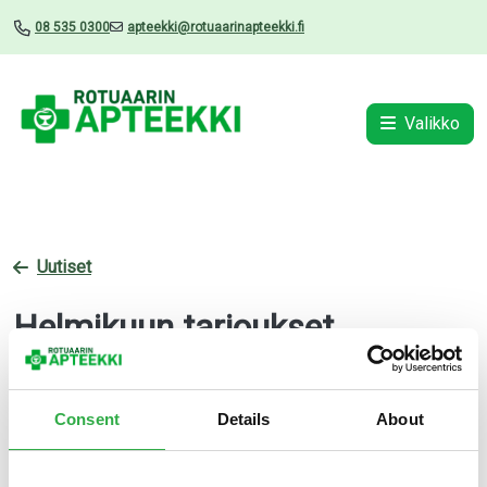
08 535 0300
apteekki@rotuaarinapteekki.fi
Valikko
Uutiset
Helmikuun tarjoukset
01.02.2025
Consent
Details
About