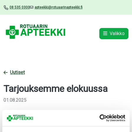
08 535 0300
apteekki@rotuaarinapteekki.fi
Valikko
Uutiset
Tarjouksemme elokuussa
01.08.2025