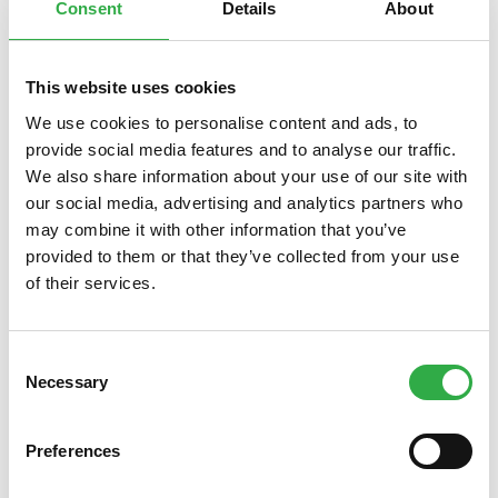
Consent
Details
About
This website uses cookies
We use cookies to personalise content and ads, to
provide social media features and to analyse our traffic.
We also share information about your use of our site with
our social media, advertising and analytics partners who
Tarjouksemme elokuussa 2025, oleppa hyvä.
may combine it with other information that you’ve
Tarjouksemme
elokuussa hellivät kehoa helteisen
provided to them or that they’ve collected from your use
heinäkuun jälkeen. Tässä kuussa tarjoamme tuotteita
of their services.
moniin tarpeisiin. Lihakset kaipaavat joskus tukea
normaaliin toimintaan ja elimistömme pysyäkseen
vireessä. Rautavarastojen täydennys syksyä ja talvea
Consent
varten voi olla paikallaan. Muistin tueksi voi nauttia B12 -
Necessary
Selection
vitamiinia ja nenän limakalvoille on luvassa kosteutusta.
Voit hoitaa kaikki apteekkiasiat kätevästi samalla kerralla
Preferences
apteekissa
Oulun keskustassa tai
verkossa
.