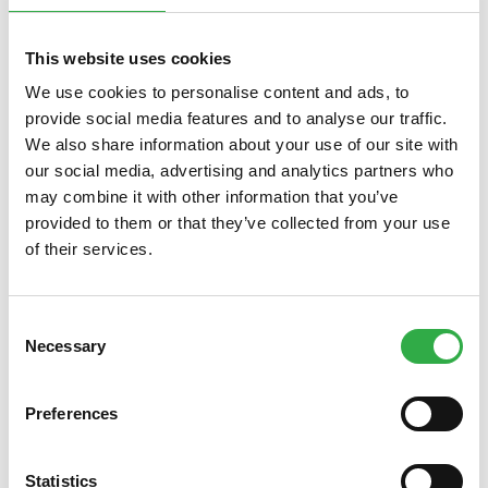
This website uses cookies
We use cookies to personalise content and ads, to
provide social media features and to analyse our traffic.
We also share information about your use of our site with
our social media, advertising and analytics partners who
Tarjouksemme tammikuussa tarjoaa mahdollisuuden
may combine it with other information that you’ve
täyttää kotiapteekki talven vaivojen varalle.
Minnea D-
provided to them or that they’ve collected from your use
vitamiini
turvaa päivittäistä d-vitamiinin saantia pimeänä
of their services.
aikana.
Locobase Repair
imeytyy nopeasti ja ravitsee
kuivaa ihoa.
Berocca Energy Orange
auttaa pysymään
vireessä.
Naso seesamiöljy nenäsuihkeet
kosteuttavat ja
Consent
voitelevat nenän limakalvoja.
Necessary
Selection
Voit hoitaa kaikki apteekkiasiat kätevästi samalla
kertaa
apteekissa
Oulun keskustassa tai
verkossa
.
Preferences
Verkkoapteekin tilaukset voit
hakea
noutolokerikostamme
Kauppakortteli Pekurin
Statistics
käytävältä silloin kuin sinulle sopii tai valita sopivan