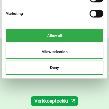
toimitusvaihtoehdon monipuolisista vaihtoehdoistamme.
Tervetuloa ostoksille!
Marketing
Allow all
Allow selection
Deny
Verkkoapteekki