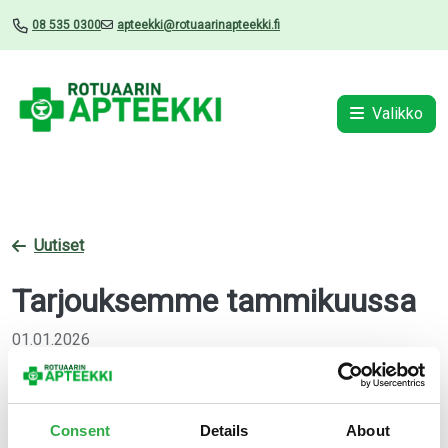
08 535 0300
apteekki@rotuaarinapteekki.fi
Valikko
Uutiset
Tarjouksemme tammikuussa
01.01.2026
Consent
Details
About