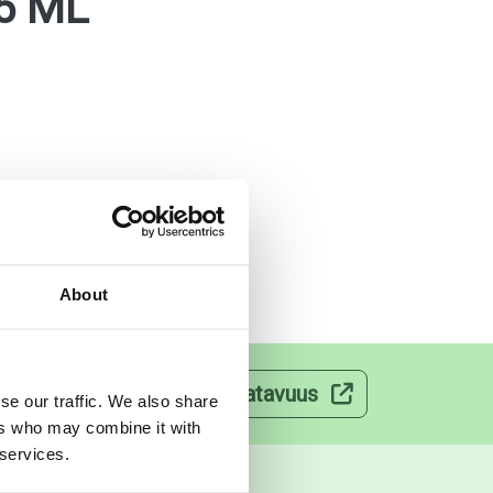
15 ML
About
velut
Lääkkeiden saatavuus
se our traffic. We also share
ers who may combine it with
 services.