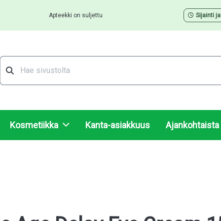
Apteekki on suljettu
Sijainti j
Hae
Kosmetiikka
Kanta-asiakkuus
Ajankohtaista