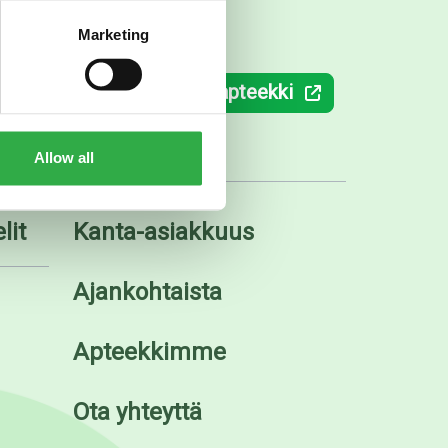
Marketing
ki.fi
Verkkoapteekki
Allow all
lit
Kanta-asiakkuus
Ajankohtaista
Apteekkimme
Ota yhteyttä