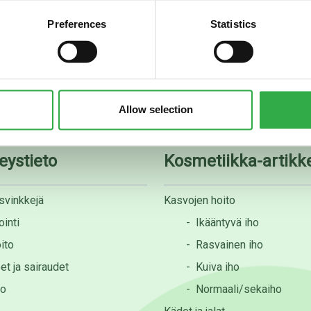
Preferences
Statistics
08 535 0300
apteekki@rotuaarinapteek
Allow selection
eystieto
Kosmetiikka-artikke
svinkkejä
Kasvojen hoito
inti
-
Ikääntyvä iho
ito
-
Rasvainen iho
et ja sairaudet
-
Kuiva iho
to
-
Normaali/sekaiho