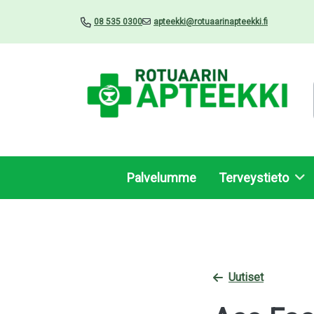
08 535 0300
apteekki@rotuaarinapteekki.fi
Palvelumme
Terveystieto
Uutiset