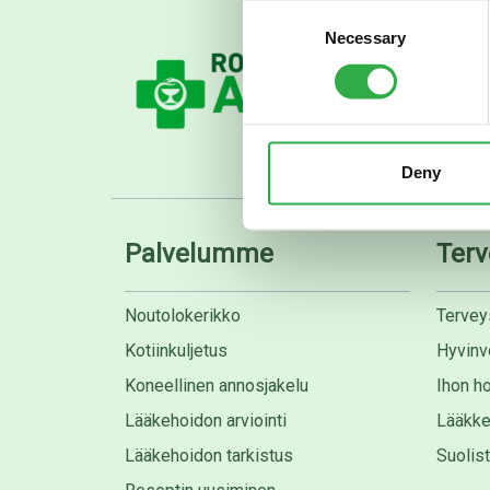
Consent
Necessary
Selection
Deny
Palvelumme
Terv
Noutolokerikko
Tervey
Kotiinkuljetus
Hyvinvo
Koneellinen annosjakelu
Ihon ho
Lääkehoidon arviointi
Lääkke
Lääkehoidon tarkistus
Suolis