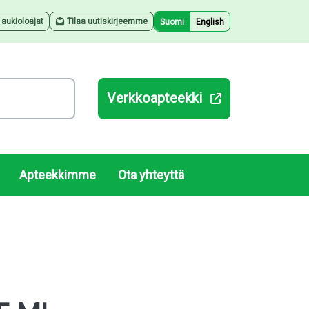
a aukioloajat
Tilaa uutiskirjeemme
Suomi
English
Verkkoapteekki
Apteekkimme
Ota yhteyttä