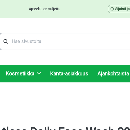
Apteekki on suljettu
Sijainti j
Hae
Kosmetiikka
Kanta-asiakkuus
Ajankohtaista