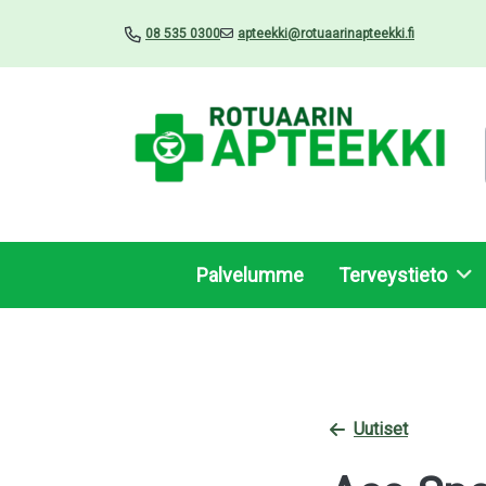
08 535 0300
apteekki@rotuaarinapteekki.fi
Palvelumme
Terveystieto
Uutiset