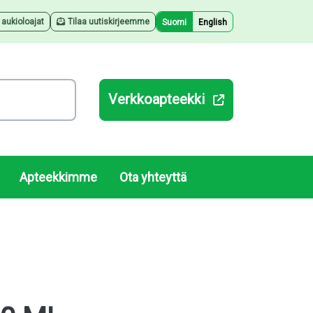
a aukioloajat
Tilaa uutiskirjeemme
Suomi
English
Verkkoapteekki
Apteekkimme
Ota yhteyttä