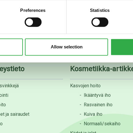
Preferences
Statistics
08 535 0300
apteekki@rotuaarinapteek
Allow selection
eystieto
Kosmetiikka-artikke
svinkkejä
Kasvojen hoito
inti
-
Ikääntyvä iho
ito
-
Rasvainen iho
et ja sairaudet
-
Kuiva iho
to
-
Normaali/sekaiho