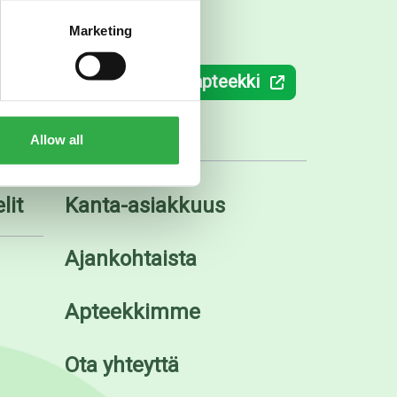
Marketing
ki.fi
Verkkoapteekki
Allow all
lit
Kanta-asiakkuus
Ajankohtaista
Apteekkimme
Ota yhteyttä