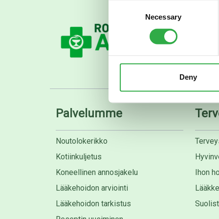
Consent
Necessary
Selection
Deny
Palvelumme
Terv
Noutolokerikko
Tervey
Kotiinkuljetus
Hyvinvo
Koneellinen annosjakelu
Ihon ho
Lääkehoidon arviointi
Lääkke
Lääkehoidon tarkistus
Suolis