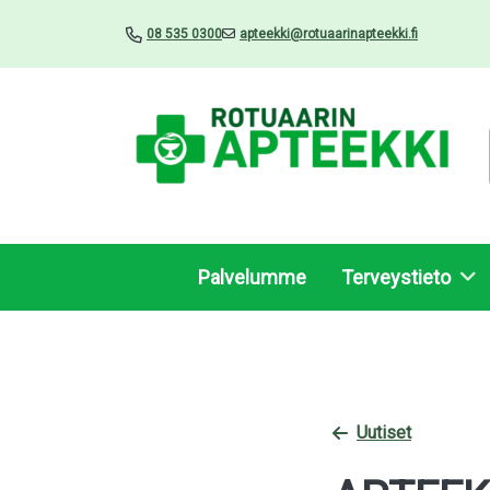
08 535 0300
apteekki@rotuaarinapteekki.fi
Palvelumme
Terveystieto
Uutiset