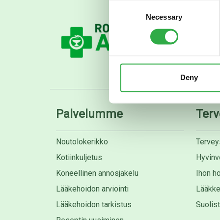
Consent
Necessary
Selection
Deny
Palvelumme
Terv
Noutolokerikko
Tervey
Kotiinkuljetus
Hyvinvo
Koneellinen annosjakelu
Ihon ho
Lääkehoidon arviointi
Lääkke
Lääkehoidon tarkistus
Suolis