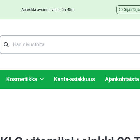
Apteekki avoinna vielä: 0h 45m
Sijainti j
Hae
Kosmetiikka
Kanta-asiakkuus
Ajankohtaista