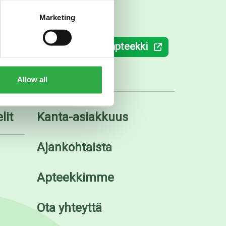
Marketing
ki.fi
Verkkoapteekki
Allow all
lit
Kanta-asiakkuus
Ajankohtaista
Apteekkimme
Ota yhteyttä