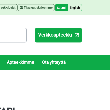
a aukioloajat
Tilaa uutiskirjeemme
Suomi
English
Verkkoapteekki
Apteekkimme
Ota yhteyttä