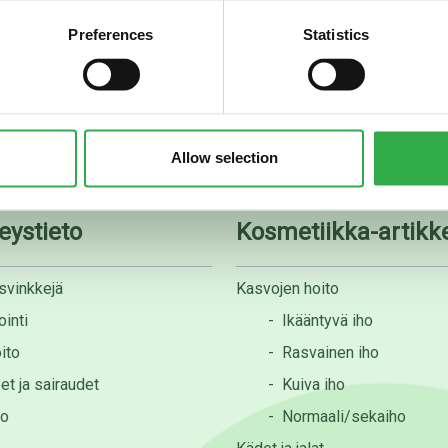
Preferences
Statistics
08 535 0300
apteekki@rotuaarinapteek
Allow selection
eystieto
Kosmetiikka-artikke
svinkkejä
Kasvojen hoito
inti
-
Ikääntyvä iho
ito
-
Rasvainen iho
et ja sairaudet
-
Kuiva iho
to
-
Normaali/sekaiho