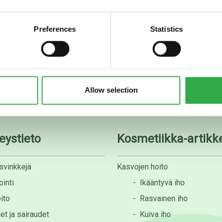
Preferences
Statistics
08 535 0300
apteekki@rotuaarinapteek
Allow selection
eystieto
Kosmetiikka-artikke
svinkkejä
Kasvojen hoito
inti
-
Ikääntyvä iho
ito
-
Rasvainen iho
et ja sairaudet
-
Kuiva iho