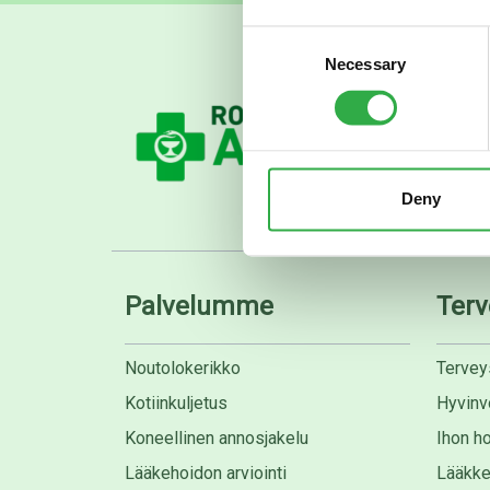
Consent
Necessary
Selection
Deny
Palvelumme
Terv
Noutolokerikko
Tervey
Kotiinkuljetus
Hyvinvo
Koneellinen annosjakelu
Ihon ho
Lääkehoidon arviointi
Lääkke