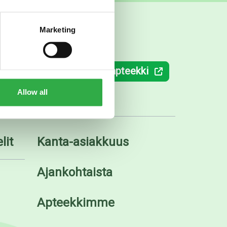
Marketing
ki.fi
Verkkoapteekki
Allow all
lit
Kanta-asiakkuus
Ajankohtaista
Apteekkimme