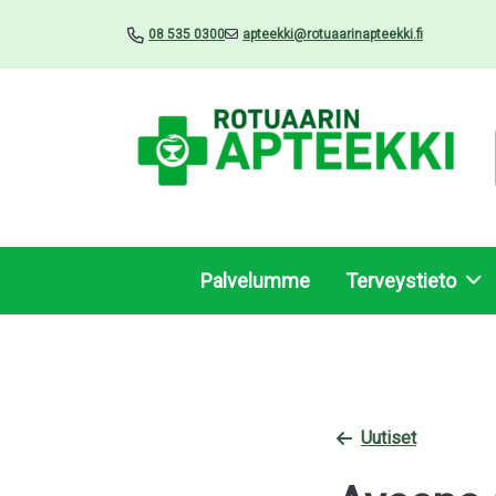
08 535 0300
apteekki@rotuaarinapteekki.fi
Palvelumme
Terveystieto
Uutiset