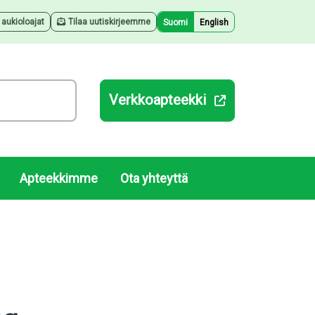
a aukioloajat
Tilaa uutiskirjeemme
Suomi
English
Verkkoapteekki
Apteekkimme
Ota yhteyttä