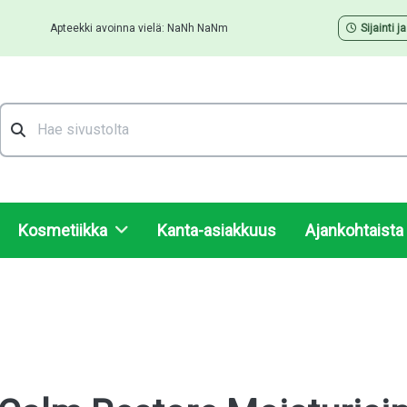
Apteekki avoinna vielä: NaNh NaNm
Sijainti j
Hae
Kosmetiikka
Kanta-asiakkuus
Ajankohtaista