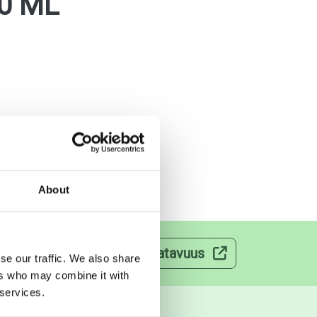
50 ML
About
velut
Lääkkeiden saatavuus
se our traffic. We also share
ers who may combine it with
 services.