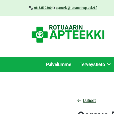
08 535 0300
apteekki@rotuaarinapteekki.fi
Palvelumme
Terveystieto
Uutiset