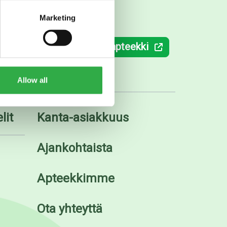
Marketing
ki.fi
Verkkoapteekki
Allow all
lit
Kanta-asiakkuus
Ajankohtaista
Apteekkimme
Ota yhteyttä