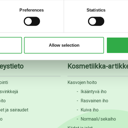
Preferences
Statistics
08 535 0300
apteekki@rotuaarinapteek
Allow selection
eystieto
Kosmetiikka-artikke
inti
Kasvojen hoito
svinkkejä
-
Ikääntyvä iho
ito
-
Rasvainen iho
et ja sairaudet
-
Kuiva iho
to
-
Normaali/sekaiho