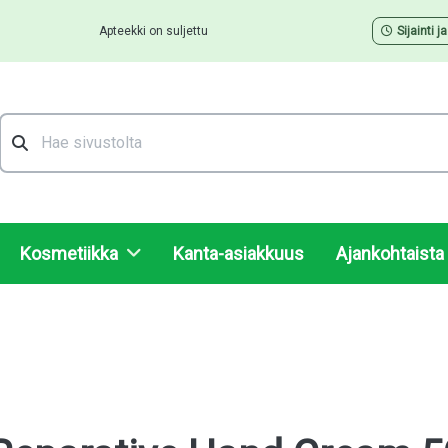
Apteekki on suljettu
Sijainti j
Hae
Kosmetiikka
Kanta-asiakkuus
Ajankohtaista