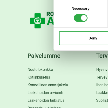
Consent
Necessary
Selection
Deny
Palvelumme
Terv
Noutolokerikko
Hyvinvo
Kotiinkuljetus
Tervey
Koneellinen annosjakelu
Ihon ho
Lääkehoidon arviointi
Lääkke
Lääkehoidon tarkistus
Suolis