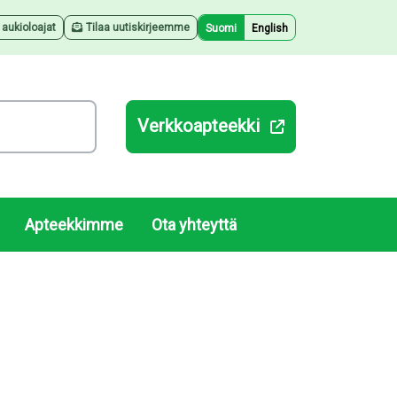
a aukioloajat
Tilaa uutiskirjeemme
Suomi
English
Verkkoapteekki
Apteekkimme
Ota yhteyttä