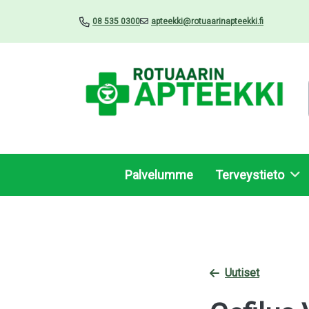
08 535 0300
apteekki@rotuaarinapteekki.fi
Palvelumme
Terveystieto
Uutiset