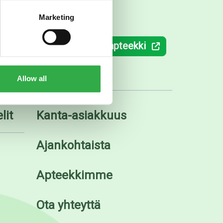
Marketing
ki.fi
Verkkoapteekki
Allow all
lit
Kanta-asiakkuus
Ajankohtaista
Apteekkimme
Ota yhteyttä