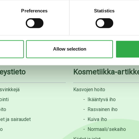
Preferences
Statistics
08 535 0300
apteekki@rotuaarinapteek
Allow selection
eystieto
Kosmetiikka-artikke
svinkkejä
Kasvojen hoito
inti
-
Ikääntyvä iho
ito
-
Rasvainen iho
et ja sairaudet
-
Kuiva iho
to
-
Normaali/sekaiho