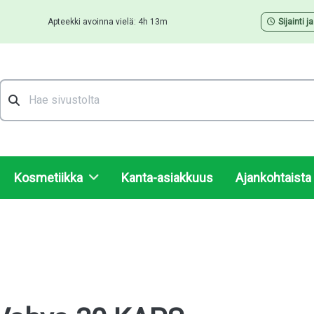
Apteekki avoinna vielä: 4h 13m
Sijainti j
Hae
Kosmetiikka
Kanta-asiakkuus
Ajankohtaista