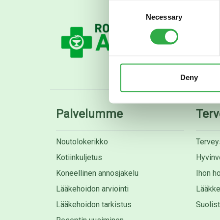
Consent
Necessary
Selection
Deny
Palvelumme
Terv
Noutolokerikko
Tervey
Kotiinkuljetus
Hyvinvo
Koneellinen annosjakelu
Ihon ho
Lääkehoidon arviointi
Lääkke
Lääkehoidon tarkistus
Suolis