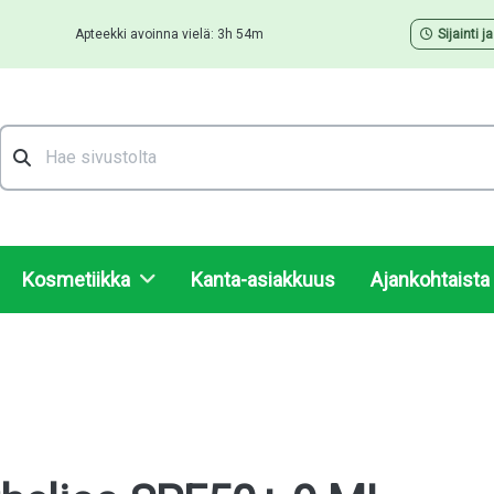
Apteekki avoinna vielä: 3h 54m
Sijainti j
Hae
Kosmetiikka
Kanta-asiakkuus
Ajankohtaista