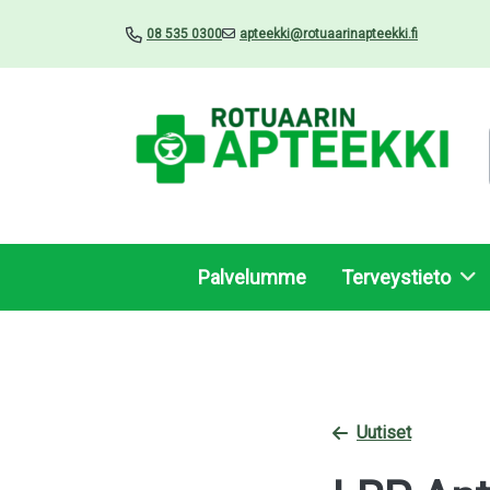
08 535 0300
apteekki@rotuaarinapteekki.fi
Palvelumme
Terveystieto
Uutiset