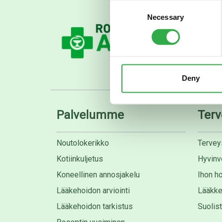
Consent
Necessary
Selection
Deny
Palvelumme
Terv
Noutolokerikko
Tervey
Kotiinkuljetus
Hyvinvo
Koneellinen annosjakelu
Ihon ho
Lääkehoidon arviointi
Lääkke
Lääkehoidon tarkistus
Suolis