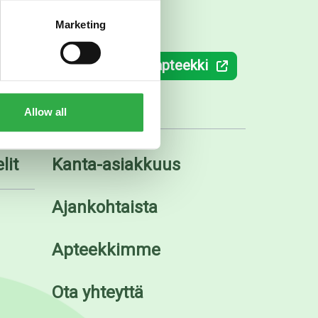
Marketing
ki.fi
Verkkoapteekki
Allow all
lit
Kanta-asiakkuus
Ajankohtaista
Apteekkimme
Ota yhteyttä