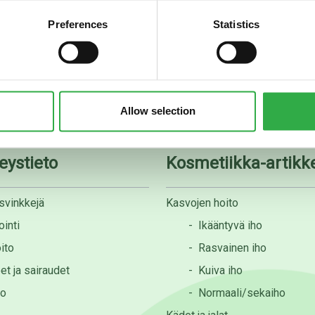
Preferences
Statistics
08 535 0300
apteekki@rotuaarinapteek
Allow selection
eystieto
Kosmetiikka-artikke
svinkkejä
Kasvojen hoito
inti
-
Ikääntyvä iho
ito
-
Rasvainen iho
et ja sairaudet
-
Kuiva iho
to
-
Normaali/sekaiho