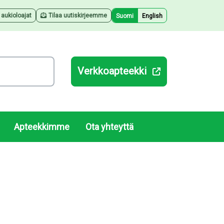
a aukioloajat
Tilaa uutiskirjeemme
Suomi
English
Verkkoapteekki
Apteekkimme
Ota yhteyttä