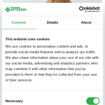
Consent
Details
About
This website uses cookies
We use cookies to personalise content and ads, to
provide social media features and to analyse our traffic.
01.08.2026
|
Kasvojen hoito
We also share information about your use of our site with
Ihon paluu arkeen – mitä iho tarvitsee kesän
our social media, advertising and analytics partners who
jälkeen?
may combine it with other information that you’ve
provided to them or that they’ve collected from your use
Ihon paluu arkeen – mitä iho tarvitsee kesän jälkeen?
of their services.
Aurinko, uiminen, hikoilu ja vaihteleva ihonhoito voivat
rasittaa ihoa huomaamatta. Elokuussa havahtuu, että ihon
hehku on kadonnut. Lue vinkkimme kesän jälkeiseen
Consent
ihonhoitoon.
Necessary
Selection