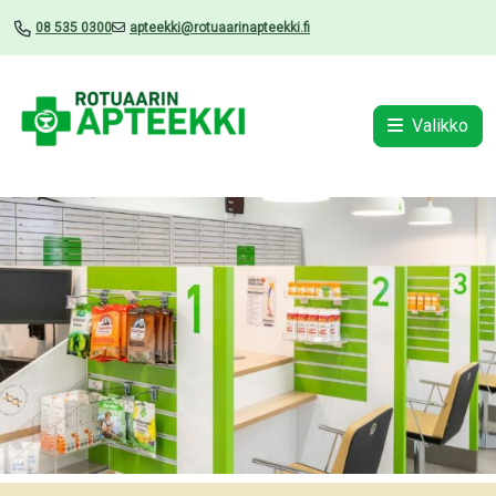
08 535 0300
apteekki@rotuaarinapteekki.fi
Valikko