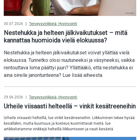
30.07.2026
|
Terveysvinkkejä, Hyvinvointi
Nestehukka ja helteen jälkivaikutukset – mitä
kannattaa huomioida vielä elokuussa?
Nestehukka ja helteen jälkivaikutukset voivat yllättää vielä
elokuussa. Tunnetko olosi nuutuneeksi ja väsyneeksi, vaikka
rentouttava loma päättyi juuri? Yllättääkö, että nestehukka ei
aina oireile janontunteena? Lue lisää aiheesta.
29.06.2026
|
Terveysvinkkejä, Hyvinvointi
Urheile viisaasti helteellä – vinkit kesätreeneihin
Urheile viisaasti helteillä, lue vinkit kesätreeneihin. Liikkuminen tekee hyvää
kesälläkin, mutta kuumuus ja kosteus kuormittavat meitä. lue
artikkelistamme vinkkejä helteillä liikkumiseen ja nauti kesästä.