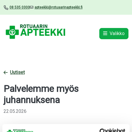
08 535 0300
apteekki@rotuaarinapteekki.fi
Valikko
Uutiset
Palvelemme myös
juhannuksena
22.05.2026