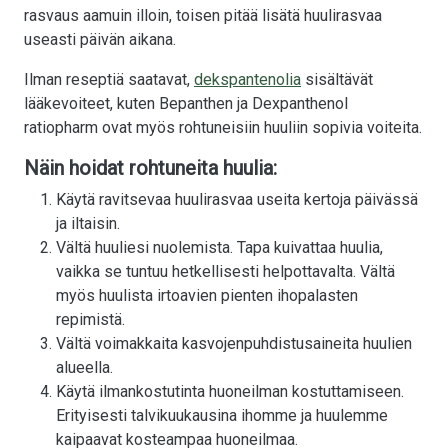
rasvaus aamuin illoin, toisen pitää lisätä huulirasvaa
useasti päivän aikana.
Ilman reseptiä saatavat,
dekspantenolia
sisältävät
lääkevoiteet, kuten Bepanthen ja Dexpanthenol
ratiopharm ovat myös rohtuneisiin huuliin sopivia voiteita.
Näin hoidat rohtuneita huulia:
Käytä ravitsevaa huulirasvaa useita kertoja päivässä
ja iltaisin.
Vältä huuliesi nuolemista. Tapa kuivattaa huulia,
vaikka se tuntuu hetkellisesti helpottavalta. Vältä
myös huulista irtoavien pienten ihopalasten
repimistä.
Vältä voimakkaita kasvojenpuhdistusaineita huulien
alueella.
Käytä ilmankostutinta huoneilman kostuttamiseen.
Erityisesti talvikuukausina ihomme ja huulemme
kaipaavat kosteampaa huoneilmaa.