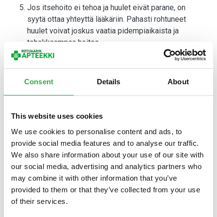
Jos itsehoito ei tehoa ja huulet eivät parane, on
syytä ottaa yhteyttä lääkäriin. Pahasti rohtuneet
huulet voivat joskus vaatia pidempiaikaista ja
tehokkaampaa hoitoa.
On tärkeää, että huulirasva sisältää kosteuttavia ja
ravitsevia ainesosia. Lisäksi rasvassa on hyvä olla myös
Consent
Details
About
vahamaisempia aineita. Ne tekevät huuliin suojapinnan,
joten kosteus ei pääse heti haihtumaan pois.
Kosteuttavia ja hoitavia ainesosia ovat esimerkiksi
This website uses cookies
pantenolit (dekspantenoli), keramidit, sheavoi,
We use cookies to personalise content and ads, to
auringonkukkaöljy ja manteliöljy. Vahamaisuutta tuovia
provide social media features and to analyse our traffic.
aineita ovat esimerkiksi lanoliini, mehiläisvaha, vaseliini
We also share information about your use of our site with
ja risiiniöljy. On hyvä huomioida, että esimerkiksi risiiniöljy
our social media, advertising and analytics partners who
ja lanoliini voivat ärsyttää joidenkin ihoa.
may combine it with other information that you’ve
provided to them or that they’ve collected from your use
Atoopikoilla
, etenkin lapsilla, saattaa huulet rohtua,
of their services.
halkeilla ja hilseillä usein talvisaikaan. Oireita pahentaa
huulten pureminen ja nuoleskelu. Usein hoidoksi riittää