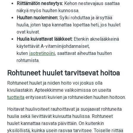
Riittämätön nesteytys:
Kehon nestevajaus saattaa
näkyä myös huulten kunnossa.
Huulten nuoleminen:
Sylki rohduttaa ja ärsyttää
huulia, joten tapa kannattaa lopettaa heti, jos huulet
ovat kuivat.
Huulia kuivattavat lääkkeet:
Etenkin aknelääkkeinä
käytettävät A-vitamiinijohdannaiset,
kuten
isotretinoiini
, saattavat aiheuttaa huulten
rohtumista.
Rohtuneet huulet tarvitsevat hoitoa
Rohtuneet huulet ja niiden hoito voi joskus olla
kivuliastakin. Apteekkimme valikoimissa on useita
tuotteita
erityisesti kuivien ja rohtuneiden huulten hoitoon.
Hoitavat huulivoiteet rauhoittavat ja suojaavat rohtuneita
huulia sekä lievittävät kuivuutta huulissa. Rohtuneet
huulet kannattaa rasvata päivittäin. On kuitenkin
yksilöllistä, kuinka usein rasvaa tarvitsee. Toiselle riittää