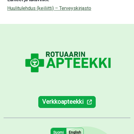
Huulitulehdus (keiliitti) – Terveyskirjasto
Verkkoapteekki
Suomi
English