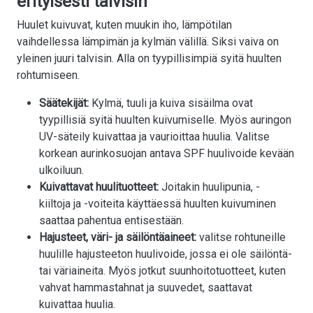
erityisesti talvisin
Huulet kuivuvat, kuten muukin iho, lämpötilan
vaihdellessa lämpimän ja kylmän välillä. Siksi vaiva on
yleinen juuri talvisin. Alla on tyypillisimpiä syitä huulten
rohtumiseen.
Säätekijät:
Kylmä, tuuli ja kuiva sisäilma ovat
tyypillisiä syitä huulten kuivumiselle. Myös auringon
UV-säteily kuivattaa ja vaurioittaa huulia. Valitse
korkean aurinkosuojan antava SPF huulivoide kevään
ulkoiluun.
Kuivattavat huulituotteet:
Joitakin huulipunia, -
kiiltoja ja -voiteita käyttäessä huulten kuivuminen
saattaa pahentua entisestään.
Hajusteet, väri- ja säilöntäaineet:
valitse rohtuneille
huulille hajusteeton huulivoide, jossa ei ole säilöntä-
tai väriaineita. Myös jotkut suunhoitotuotteet, kuten
vahvat hammastahnat ja suuvedet, saattavat
kuivattaa huulia.