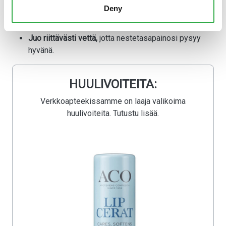
Käytä
huulivoiteita, joissa on UV-suoja
. Käytä UV -
Deny
suojan sisältävää huulivoidetta, jos sinulla on
taipumusta huuliherpekseen.
Juo riittävästi vettä,
jotta nestetasapainosi pysyy
hyvänä.
HUULIVOITEITA:
Verkkoapteekissamme on laaja valikoima
huulivoiteita. Tutustu lisää.