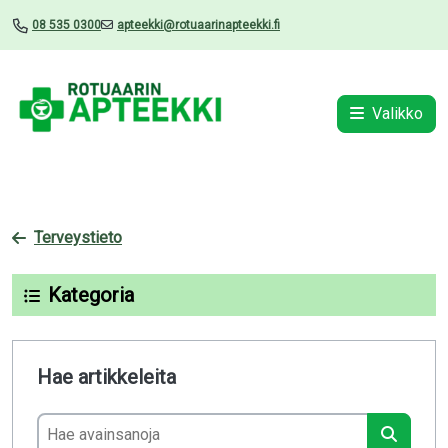
08 535 0300
apteekki@rotuaarinapteekki.fi
Valikko
Terveystieto
Kategoria
Hae artikkeleita
Hae avainsanoja