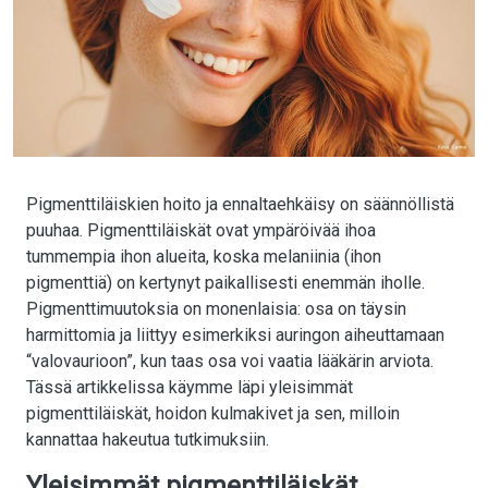
Pigmenttiläiskien hoito ja ennaltaehkäisy on säännöllistä
puuhaa. Pigmenttiläiskät ovat ympäröivää ihoa
tummempia ihon alueita, koska melaniinia (ihon
pigmenttiä) on kertynyt paikallisesti enemmän iholle.
Pigmenttimuutoksia on monenlaisia: osa on täysin
harmittomia ja liittyy esimerkiksi auringon aiheuttamaan
“valovaurioon”, kun taas osa voi vaatia lääkärin arviota.
Tässä artikkelissa käymme läpi yleisimmät
pigmenttiläiskät, hoidon kulmakivet ja sen, milloin
kannattaa hakeutua tutkimuksiin.
Yleisimmät pigmenttiläiskät