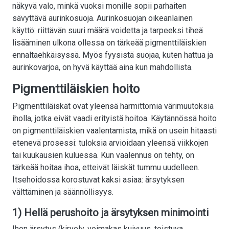
näkyvä valo, minkä vuoksi monille sopii parhaiten
sävyttävä aurinkosuoja. Aurinkosuojan oikeanlainen
käyttö: riittävän suuri määrä voidetta ja tarpeeksi tiheä
lisääminen ulkona ollessa on tärkeää pigmenttiläiskien
ennaltaehkäisyssä. Myös fyysistä suojaa, kuten hattua ja
aurinkovarjoa, on hyvä käyttää aina kun mahdollista.
Pigmenttiläiskien hoito
Pigmenttiläiskät ovat yleensä harmittomia värimuutoksia
iholla, jotka eivät vaadi erityistä hoitoa. Käytännössä hoito
on pigmenttiläiskien vaalentamista, mikä on usein hitaasti
etenevä prosessi: tuloksia arvioidaan yleensä viikkojen
tai kuukausien kuluessa. Kun vaalennus on tehty, on
tärkeää hoitaa ihoa, etteivät läiskät tummu uudelleen.
Itsehoidossa korostuvat kaksi asiaa: ärsytyksen
välttäminen ja säännöllisyys.
1) Hellä perushoito ja ärsytyksen minimointi
Ihon ärsytys (kirvely, voimakas kuivuus, toistuva