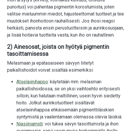
punoitus) voi pahentaa pigmentin korostumista, joten
valitse mieluummin miedot, hajusteettomat tuotteet ja tee
muutokset ihonhoitoon rauhallisesti. Jos ihosi reagoi
herkästi, panosta ensin perustuotteisiin ja aurinkosuojaan,
ja lisää hoitavia tuotteita vasta, kun iho on rauhallinen.
2) Ainesosat, joista on hyötyä pigmentin
tasoittamisessa
Melasmaan ja epätasaiseen sävyyn liitetyt
paikallishoidot voivat sisältää esimerkiksi:
Atselaiinihappo
: käytetään mm. melasman
paikallishoidossa; se on yksi vaihtoehto erityisesti
silloin, kun halutaan maltillinen, usein hyvin siedetty
hoito. Jotkut aurinkotuotteet sisältävät
atselaiinihappoa ehkäisemään pigmenttiläiskien
syntymistä ja vaalentamaan olemassa olevia läiskiä.
Niasiiniamidi
: voi tukea sävyn tasoittumista ja ihon
suojamuuria; sopii usein myös herkemmälle iholle.