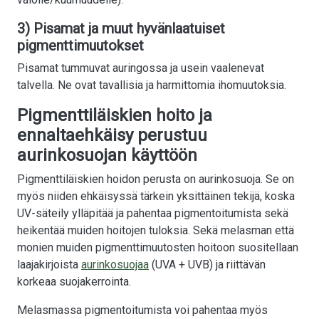
3) Pisamat ja muut hyvänlaatuiset
pigmenttimuutokset
Pisamat tummuvat auringossa ja usein vaalenevat
talvella. Ne ovat tavallisia ja harmittomia ihomuutoksia.
Pigmenttiläiskien hoito ja
ennaltaehkäisy perustuu
aurinkosuojan käyttöön
Pigmenttiläiskien hoidon perusta on aurinkosuoja. Se on
myös niiden ehkäisyssä tärkein yksittäinen tekijä, koska
UV-säteily ylläpitää ja pahentaa pigmentoitumista sekä
heikentää muiden hoitojen tuloksia. Sekä melasman että
monien muiden pigmenttimuutosten hoitoon suositellaan
laajakirjoista
aurinkosuojaa
(UVA + UVB) ja riittävän
korkeaa suojakerrointa.
Melasmassa pigmentoitumista voi pahentaa myös