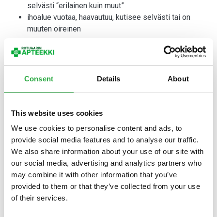
selvästi “erilainen kuin muut”
ihoalue vuotaa, haavautuu, kutisee selvästi tai on
muuten oireinen
Muistathan, jos pigmenttiläiskiä on runsaasti ja
aurinkovauriot ovat selviä, säännöllinen ihon tarkkailu on
tarpeellista. Muutenkin on hyvä tehdä ihotarkastuksia
Consent
Details
About
säännöllisesti ihomuutosten huomioimiseksi.
Pigmenttiläiskien hoito ja ennaltaehkäisy on aika
This website uses cookies
yksinkertaista. Tule juttelemaan näistä asioista
apteekkiimme tai jätä yhteydenottopyyntö
lomakkeella
.
We use cookies to personalise content and ads, to
Autamme mielellään valitsemaan sopivat tuotteet ihosi
provide social media features and to analyse our traffic.
hoitoon.
We also share information about your use of our site with
our social media, advertising and analytics partners who
may combine it with other information that you’ve
TUOTTEITA
provided to them or that they’ve collected from your use
PIGMENTTILÄISKIEN HOITOON
of their services.
Tässä esimerkkejä apteekkikosmetiikkatuotteista