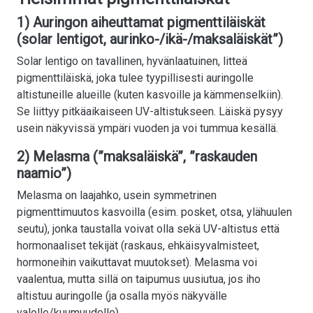
1) Auringon aiheuttamat pigmenttiläiskät
(solar lentigot, aurinko-/ikä-/maksaläiskät”)
Solar lentigo on tavallinen, hyvänlaatuinen, litteä
pigmenttiläiskä, joka tulee tyypillisesti auringolle
altistuneille alueille (kuten kasvoille ja kämmenselkiin).
Se liittyy pitkäaikaiseen UV-altistukseen. Läiskä pysyy
usein näkyvissä ympäri vuoden ja voi tummua kesällä.
2) Melasma (”maksaläiskä”, ”raskauden
naamio”)
Melasma on laajahko, usein symmetrinen
pigmenttimuutos kasvoilla (esim. posket, otsa, ylähuulen
seutu), jonka taustalla voivat olla sekä UV-altistus että
hormonaaliset tekijät (raskaus, ehkäisyvalmisteet,
hormoneihin vaikuttavat muutokset). Melasma voi
vaalentua, mutta sillä on taipumus uusiutua, jos iho
altistuu auringolle (ja osalla myös näkyvälle
valolle/kuumuudelle).