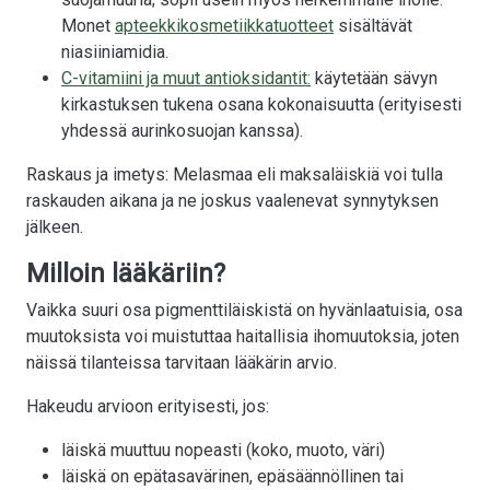
Monet
apteekkikosmetiikkatuotteet
sisältävät
niasiiniamidia.
C-vitamiini ja muut antioksidantit:
käytetään sävyn
kirkastuksen tukena osana kokonaisuutta (erityisesti
yhdessä aurinkosuojan kanssa).
Raskaus ja imetys: Melasmaa eli maksaläiskiä voi tulla
raskauden aikana ja ne joskus vaalenevat synnytyksen
jälkeen.
Milloin lääkäriin?
Vaikka suuri osa pigmenttiläiskistä on hyvänlaatuisia, osa
muutoksista voi muistuttaa haitallisia ihomuutoksia, joten
näissä tilanteissa tarvitaan lääkärin arvio.
Hakeudu arvioon erityisesti, jos:
läiskä muuttuu nopeasti (koko, muoto, väri)
läiskä on epätasavärinen, epäsäännöllinen tai