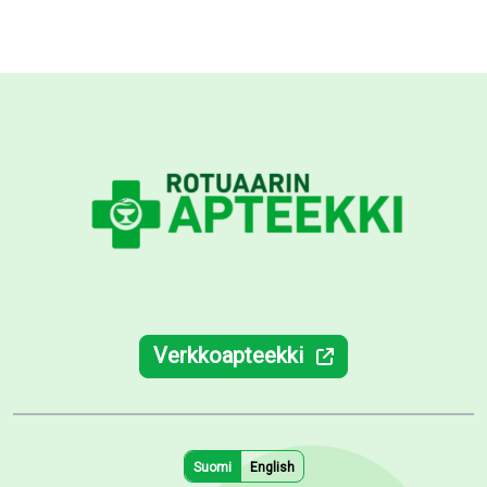
Verkkoapteekki
Suomi
English