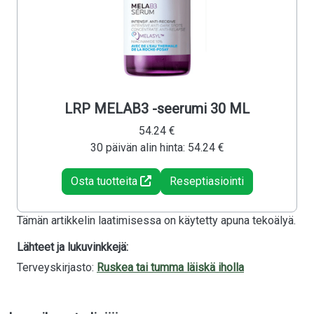
LRP MELAB3 -seerumi 30 ML
54.24 €
30 päivän alin hinta: 54.24 €
Osta tuotteita
Reseptiasiointi
Tämän artikkelin laatimisessa on käytetty apuna tekoälyä.
Lähteet ja lukuvinkkejä:
Terveyskirjasto:
Ruskea tai tumma läiskä iholla