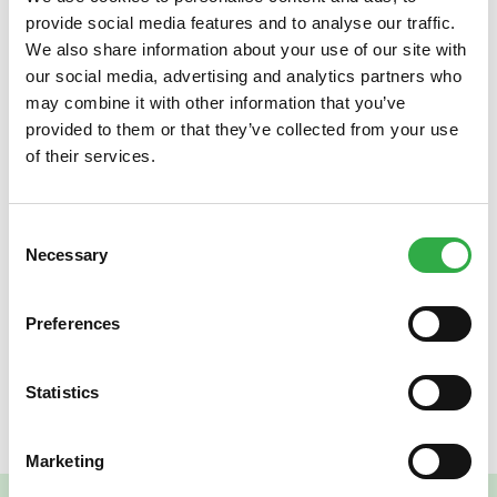
provide social media features and to analyse our traffic.
We also share information about your use of our site with
our social media, advertising and analytics partners who
may combine it with other information that you’ve
provided to them or that they’ve collected from your use
of their services.
Terveysmittauspäivä Oulun keskustassa 13.2.25
apteekillamme
Oulun sydänyhdistyksen
toimesta. He
Consent
suorittavat tärkeiden veriarvojen mittausta klo 9-14. Ole
Necessary
Selection
nopea, sillä mittausaikoja on rajoitetusti. Soitappa meille
p. 085350300 tai käy apteekilla varaamassa aika
mittaukseen. Lue lisää
kohonneen
Preferences
verenpaineen
,
kohonneen kolesterolin
ja
tyypin 2
diabeteksen
hoidosta.
Statistics
Marketing