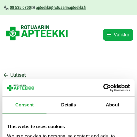
08 535 0300
apteekki@rotuaarinapteekki.fi
Valikko
Uutiset
Terveysmittauspäivä 13.2.25
07.01.2025
Consent
Details
About
This website uses cookies
We use cookies to personalise content and ads, to