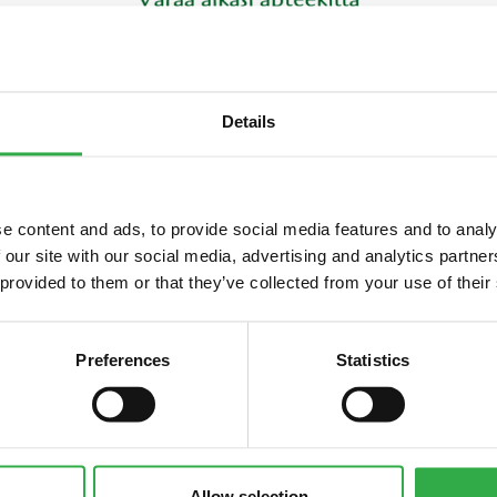
Details
ä apteekillamme 20.11.2025 rotuaarilla Oulun keskustassa. Milla
Sydänyhdistys
tekee jälleen terveysmittauksia apteekillamme klo
, koska mittausaikoja on rajoitetusti. Voit varata ajan soittamalla 
ssamme
. Lue artikkelimme
kohonneen verenpaineen,
kohonneen
e content and ads, to provide social media features and to analy
in 2 diabeteksen hoidosta
. Tervetuloa mittauksiin!
 our site with our social media, advertising and analytics partn
 provided to them or that they’ve collected from your use of their
Preferences
Statistics
Allow selection