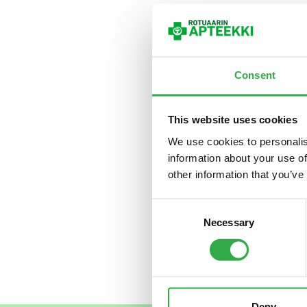
Consent
Terveysmittauspäiv
veriarvosi?
Oulun 
varaa aikasi jo nyt
This website uses cookies
käymällä
apteeki
We use cookies to personalis
kolesterolin
ja
tyyp
information about your use of
other information that you’ve
Consent
Necessary
Selection
Deny