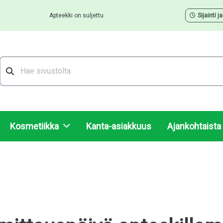
Apteekki on suljettu
Sijainti j
Hae
Kosmetiikka
Kanta-asiakkuus
Ajankohtaista