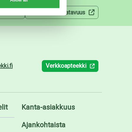
velut
Lääkkeiden saatavuus
ki.fi
Verkkoapteekki
lit
Kanta-asiakkuus
Ajankohtaista