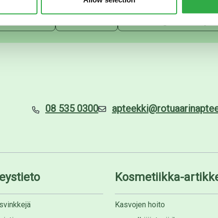
maKanta
OmaOlo
Pohde digitaaliset pal
08 535 0300
apteekki@rotuaarinapteek
eystieto
Kosmetiikka-artikke
svinkkejä
Kasvojen hoito