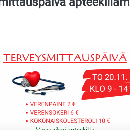
mittauspäivä apteekilla