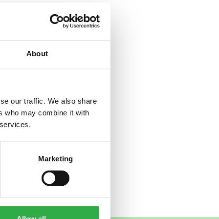
About
iset ovat tärkeät
 9-14. Ole nopea ja
p. 085350300 tai
se our traffic. We also share
ers who may combine it with
 services.
Marketing
Allow all