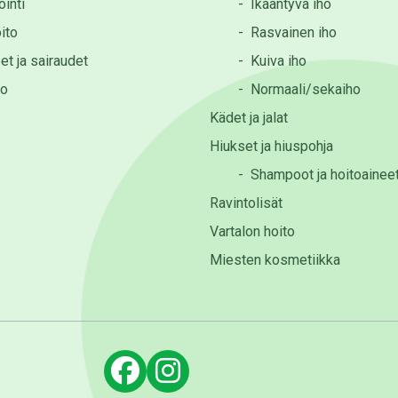
inti
-
Ikääntyvä iho
ito
-
Rasvainen iho
et ja sairaudet
-
Kuiva iho
to
-
Normaali/sekaiho
Kädet ja jalat
Hiukset ja hiuspohja
-
Shampoot ja hoitoainee
Ravintolisät
Vartalon hoito
Miesten kosmetiikka