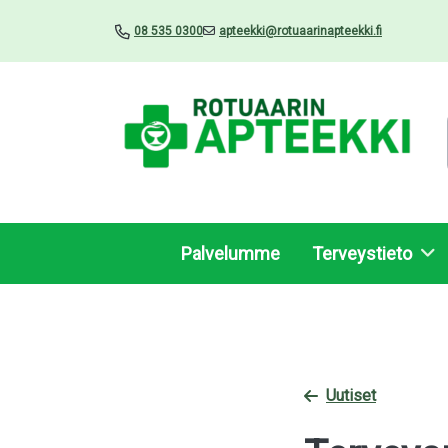
08 535 0300
apteekki@rotuaarinapteekki.fi
Palvelumme
Terveystieto
Uutiset