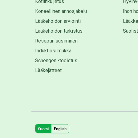
Kotiinkuljetus
Hyvinvo
Koneellinen annosjakelu
Ihon ho
Lääkehoidon arviointi
Lääkke
Lääkehoidon tarkistus
Suolis
Reseptin uusiminen
Induktiosilmukka
Schengen -todistus
Lääkejätteet
Suomi
English