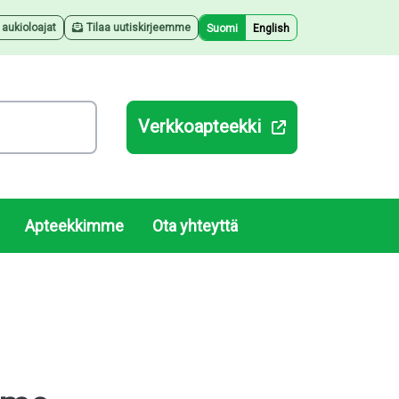
a aukioloajat
Tilaa uutiskirjeemme
Suomi
English
Verkkoapteekki
Apteekkimme
Ota yhteyttä