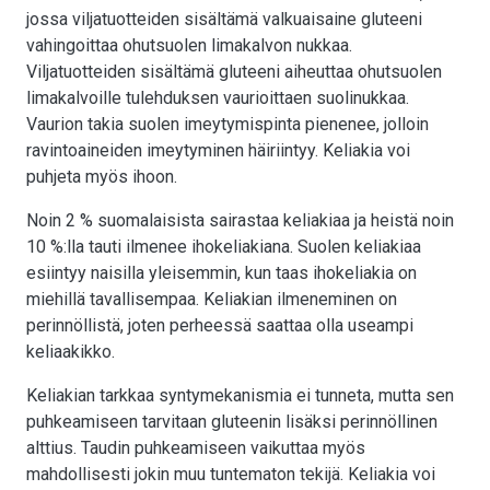
jossa viljatuotteiden sisältämä valkuaisaine gluteeni
vahingoittaa ohutsuolen limakalvon nukkaa.
Viljatuotteiden sisältämä gluteeni aiheuttaa ohutsuolen
limakalvoille tulehduksen vaurioittaen suolinukkaa.
Vaurion takia suolen imeytymispinta pienenee, jolloin
ravintoaineiden imeytyminen häiriintyy. Keliakia voi
puhjeta myös ihoon.
Noin 2 % suomalaisista sairastaa keliakiaa ja heistä noin
10 %:lla tauti ilmenee ihokeliakiana. Suolen keliakiaa
esiintyy naisilla yleisemmin, kun taas ihokeliakia on
miehillä tavallisempaa. Keliakian ilmeneminen on
perinnöllistä, joten perheessä saattaa olla useampi
keliaakikko.
Keliakian tarkkaa syntymekanismia ei tunneta, mutta sen
puhkeamiseen tarvitaan gluteenin lisäksi perinnöllinen
alttius. Taudin puhkeamiseen vaikuttaa myös
mahdollisesti jokin muu tuntematon tekijä. Keliakia voi