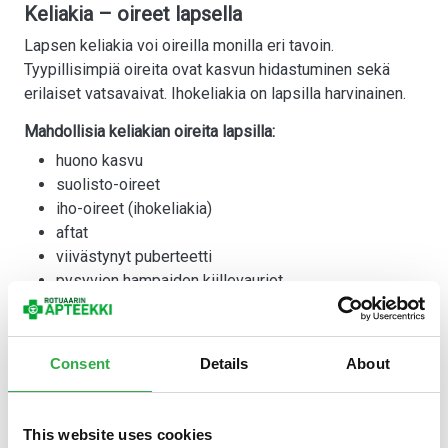
Keliakia – oireet lapsella
Lapsen keliakia voi oireilla monilla eri tavoin.
Tyypillisimpiä oireita ovat kasvun hidastuminen sekä
erilaiset vatsavaivat. Ihokeliakia on lapsilla harvinainen.
Mahdollisia keliakian oireita lapsilla:
huono kasvu
suolisto-oireet
iho-oireet (ihokeliakia)
aftat
viivästynyt puberteetti
pysyvien hampaiden kiillevauriot
psyykkiset oireet, kuten levottomuus tai ärtyisyys
niveloireet
lisääntynyt murtumariski
Consent
Details
About
Keliakian toteaminen
Keliakiatutkimukset ovat aiheellisia, jos ilmenee siihen
This website uses cookies