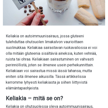
Keliakia on autoimmuunisairaus, jossa gluteeni
tulehduttaa ohutsuolen limakalvon vaurioittaen
suolinukkaa. Keliakiaa sairastavan ruokavaliossa ei voi
olla mitään gluteenia sisältäviä aineksia, kuten vehnää,
ruista tai ohraa. Keliakiaan sairastuminen on vahvasti
perinnöllistä, joten se ilmenee usein perhekunnittain.
Keliakiaan voi sairastua missä iässä tahansa, mutta
eniten sitä ilmenee aikuisilla. Tässä artikkelissa
kerromme lyhyesti keliakiasta ja siihen liittyvistä
elämäntapaohjeista.
Keliakia – mitä se on?
Keliakia on ohutsuolessa oleva autoimmuunisairaus,