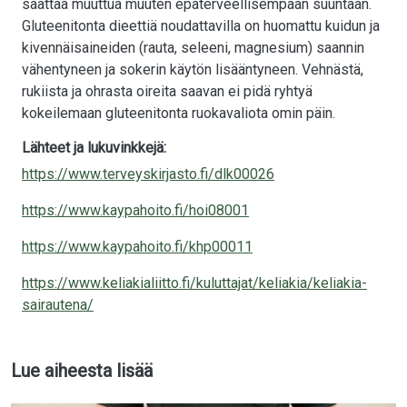
saattaa muuttua muuten epäterveellisempään suuntaan.
Gluteenitonta dieettiä noudattavilla on huomattu kuidun ja
kivennäisaineiden (rauta, seleeni, magnesium) saannin
vähentyneen ja sokerin käytön lisääntyneen. Vehnästä,
rukiista ja ohrasta oireita saavan ei pidä ryhtyä
kokeilemaan gluteenitonta ruokavaliota omin päin.
Lähteet ja lukuvinkkejä:
https://www.terveyskirjasto.fi/dlk00026
https://www.kaypahoito.fi/hoi08001
https://www.kaypahoito.fi/khp00011
https://www.keliakialiitto.fi/kuluttajat/keliakia/keliakia-
sairautena/
Lue aiheesta lisää