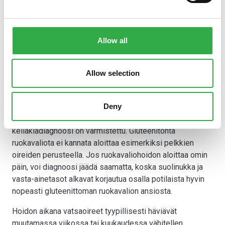
pyritään mahdollisimman tiukasti karttamaan mainittuja
viljoja. Gluteenia sisältävien ruoka-aineiden sijasta
käytetään luontaisesti gluteenittomia viljalajeja, kuten
riisiä, tattaria, hirssiä tai maissia. Gluteenitonta
Allow all
vehnätärkkelystä sisältävät tuotteet sekä kaura ovat
sallittuja tuotteita, mutta kauratuotteessa pitää olla
Allow selection
merkintä ”gluteeniton kaura”. Ruokavaliohoito aloitetaan
ohjatusti ravitsemusterapeutin kanssa. Lue
lisää
Keliakian ravitsemushoidosta.
Deny
Gluteeniton ruokavaliohoito aloitetaan vasta, kun
keliakiadiagnoosi on varmistettu. Gluteenitonta
ruokavaliota ei kannata aloittaa esimerkiksi pelkkien
oireiden perusteella. Jos ruokavaliohoidon aloittaa omin
päin, voi diagnoosi jäädä saamatta, koska suolinukka ja
vasta-ainetasot alkavat korjautua osalla potilaista hyvin
nopeasti gluteenittoman ruokavalion ansiosta.
Hoidon aikana vatsaoireet tyypillisesti häviävät
muutamassa viikossa tai kuukaudessa vähitellen.