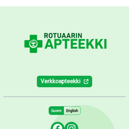
Verkkoapteekki
Suomi
English