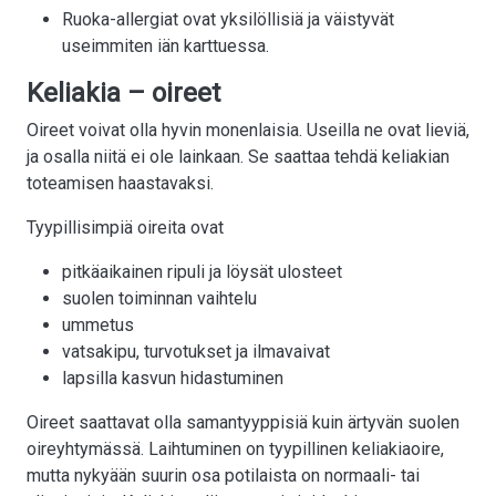
Ruoka-allergiat ovat yksilöllisiä ja väistyvät
useimmiten iän karttuessa.
Keliakia – oireet
Oireet voivat olla hyvin monenlaisia. Useilla ne ovat lieviä,
ja osalla niitä ei ole lainkaan. Se saattaa tehdä keliakian
toteamisen haastavaksi.
Tyypillisimpiä oireita ovat
pitkäaikainen ripuli ja löysät ulosteet
suolen toiminnan vaihtelu
ummetus
vatsakipu, turvotukset ja ilmavaivat
lapsilla kasvun hidastuminen
Oireet saattavat olla samantyyppisiä kuin ärtyvän suolen
oireyhtymässä. Laihtuminen on tyypillinen keliakiaoire,
mutta nykyään suurin osa potilaista on normaali- tai