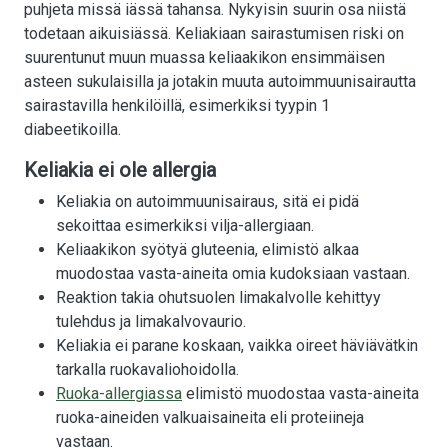
puhjeta missä iässä tahansa. Nykyisin suurin osa niistä
todetaan aikuisiässä. Keliakiaan sairastumisen riski on
suurentunut muun muassa keliaakikon ensimmäisen
asteen sukulaisilla ja jotakin muuta autoimmuunisairautta
sairastavilla henkilöillä, esimerkiksi tyypin 1
diabeetikoilla.
Keliakia ei ole allergia
Keliakia on autoimmuunisairaus, sitä ei pidä
sekoittaa esimerkiksi vilja-allergiaan.
Keliaakikon syötyä gluteenia, elimistö alkaa
muodostaa vasta-aineita omia kudoksiaan vastaan.
Reaktion takia ohutsuolen limakalvolle kehittyy
tulehdus ja limakalvovaurio.
Keliakia ei parane koskaan, vaikka oireet häviävätkin
tarkalla ruokavaliohoidolla.
Ruoka-allergiassa
elimistö muodostaa vasta-aineita
ruoka-aineiden valkuaisaineita eli proteiineja
vastaan.