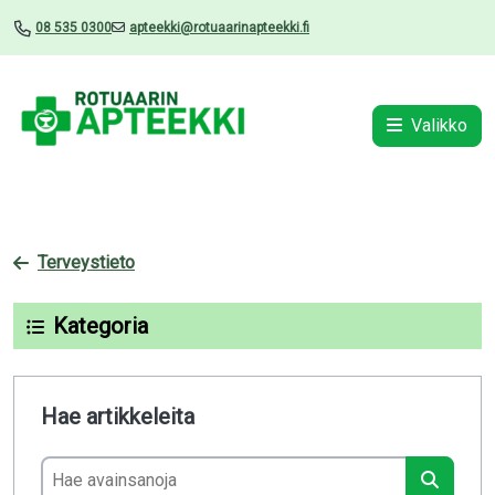
08 535 0300
apteekki@rotuaarinapteekki.fi
Valikko
Terveystieto
Kategoria
Hae artikkeleita
Hae avainsanoja