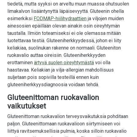
tiedetä, mutta syyksi on arveltu muun muassa ohutsuolen
limakalvon lisääntynyttä läpäisevyyttä. Gluteenin ohella
esimerkiksi
FODMAP-hiilihydraattien
ja viljojen muiden
ainesosien epäillään olevan ainakin osin oireyhtymän
taustalla. Ilmiön toteamiseksi ei ole olemassa mitään
luotettavaa testiä. Gluteeniherkkyydessä, johon ei liity
keliakiaa, suolinukan rakenne on normaali. Gluteeniton
ruokavalio auttaa oireisiin. Gluteeniherkkyyden
erottaminen
ärtyvä suolen oireyhtymästä
voi olla
haastavaa. Keliakian ja vilja-allergian mahdollisuus
suljetaan pois sopivilla testeillä ennen kuin
gluteeniherkkyysdiagnoosia voidaan tehdä.
Gluteenittoman ruokavalion
vaikutukset
Gluteenittoman ruokavalion terveysvaikutuksia pohditaan
paljon. Gluteenittomaan ruokavalioon siirtymiseen voi
liittyä ravitsemuksellisia pulmia, koska silloin ruokavalio