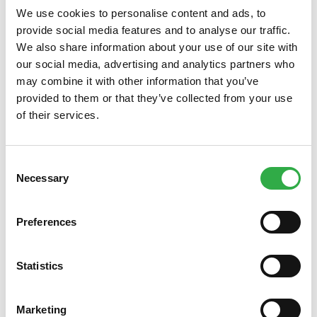
sopivia vatsaoireita, ravinnon imeytymishäiriöitä tai
We use cookies to personalise content and ads, to
ihokeliakiaan sopivaa ihottumaa. Ensisijaisesti
provide social media features and to analyse our traffic.
tutkimukset tehdään verikokein. Tyypillisessä tilanteessa
We also share information about your use of our site with
diagnoosi voidaan tehdä pelkillä vasta-ainetutkimuksilla
our social media, advertising and analytics partners who
ilman ohutsuolen tähystystä. Entistä useammin keliakia
may combine it with other information that you’ve
löydetään aikuisiässä ruoansulatuskanavan ulkopuolisten
provided to them or that they’ve collected from your use
oireiden tai liitännäissairauksien tutkimusten yhteydessä.
of their services.
Ihokeliakia varmistetaan terveeltä iholta otetun
näytepalan perusteella. Ihokeliakiassa veren
Consent
keliakiavasta-aineet eivät nouse noin kolmasosalla
Necessary
Selection
ihokeliaakikoista. Ihokeliakian osalta diagnoosin tekee
ihotautilääkäri.
Preferences
Keliakia – hoito
Ainoa tehokas hoitomuoto on pysyvästi gluteeniton
Statistics
ruokavalio. Ruokavaliossa vältetään syömästä kokonaan
vehnää, ohraa ja ruista sisältäviä ruokia, ja ne korvataan
gluteenittomilla tuotteilla. Hoito on elinikäinen, ja siinä
Marketing