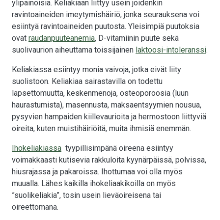
ylipainoisia. Keliakiaan liittyy usein joidenkin
ravintoaineiden imeytymishäiriö, jonka seurauksena voi
esiintyä ravintoaineiden puutosta. Yleisimpiä puutoksia
ovat
raudanpuuteanemia
, D-vitamiinin puute sekä
suolivaurion aiheuttama toissijainen
laktoosi-intoleranssi
.
Keliakiassa esiintyy monia vaivoja, jotka eivät liity
suolistoon. Keliakiaa sairastavilla on todettu
lapsettomuutta, keskenmenoja, osteoporoosia (luun
haurastumista), masennusta, maksaentsyymien nousua,
pysyvien hampaiden kiillevaurioita ja hermostoon liittyviä
oireita, kuten muistihäiriöitä, muita ihmisiä enemmän.
Ihokeliakiassa
tyypillisimpänä oireena esiintyy
voimakkaasti kutisevia rakkuloita kyynärpäissä, polvissa,
hiusrajassa ja pakaroissa. Ihottumaa voi olla myös
muualla. Lähes kaikilla ihokeliaakikoilla on myös
”suolikeliakia”, tosin usein lieväoireisena tai
oireettomana.