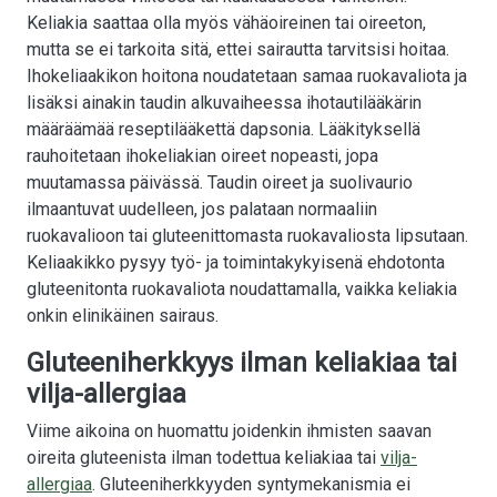
Keliakia saattaa olla myös vähäoireinen tai oireeton,
mutta se ei tarkoita sitä, ettei sairautta tarvitsisi hoitaa.
Ihokeliaakikon hoitona noudatetaan samaa ruokavaliota ja
lisäksi ainakin taudin alkuvaiheessa ihotautilääkärin
määräämää reseptilääkettä dapsonia. Lääkityksellä
rauhoitetaan ihokeliakian oireet nopeasti, jopa
muutamassa päivässä. Taudin oireet ja suolivaurio
ilmaantuvat uudelleen, jos palataan normaaliin
ruokavalioon tai gluteenittomasta ruokavaliosta lipsutaan.
Keliaakikko pysyy työ- ja toimintakykyisenä ehdotonta
gluteenitonta ruokavaliota noudattamalla, vaikka k­­eliakia
onkin elinikäinen sairaus.
Gluteeniherkkyys ilman keliakiaa tai
vilja-allergiaa
Viime aikoina on huomattu joidenkin ihmisten saavan
oireita gluteenista ilman todettua keliakiaa tai
vilja-
allergiaa
. Gluteeniherkkyyden syntymekanismia ei