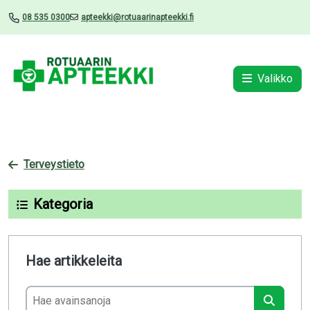
08 535 0300
apteekki@rotuaarinapteekki.fi
Valikko
Terveystieto
Kategoria
Hae artikkeleita
Hae avainsanoja