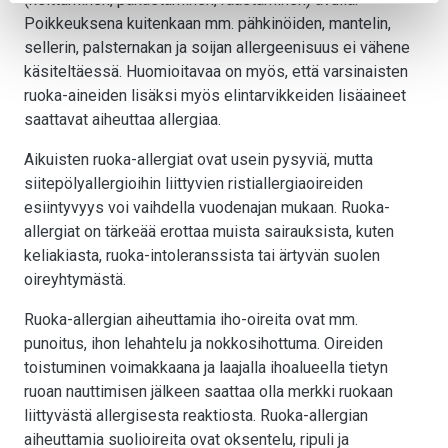
Poikkeuksena kuitenkaan mm. pähkinöiden, mantelin,
sellerin, palsternakan ja soijan allergeenisuus ei vähene
käsiteltäessä. Huomioitavaa on myös, että varsinaisten
ruoka-aineiden lisäksi myös elintarvikkeiden lisäaineet
saattavat aiheuttaa allergiaa.
Aikuisten ruoka-allergiat ovat usein pysyviä, mutta
siitepölyallergioihin liittyvien ristiallergiaoireiden
esiintyvyys voi vaihdella vuodenajan mukaan. Ruoka-
allergiat on tärkeää erottaa muista sairauksista, kuten
keliakiasta, ruoka-intoleranssista tai ärtyvän suolen
oireyhtymästä.
Ruoka-allergian aiheuttamia iho-oireita ovat mm.
punoitus, ihon lehahtelu ja nokkosihottuma. Oireiden
toistuminen voimakkaana ja laajalla ihoalueella tietyn
ruoan nauttimisen jälkeen saattaa olla merkki ruokaan
liittyvästä allergisesta reaktiosta. Ruoka-allergian
aiheuttamia suolioireita ovat oksentelu, ripuli ja