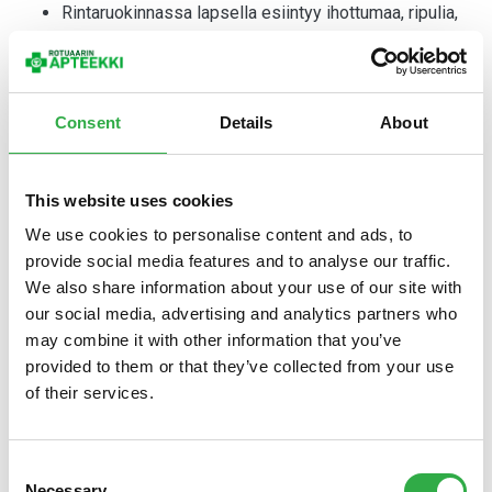
Rintaruokinnassa lapsella esiintyy ihottumaa, ripulia,
runsasta pulauttelua tai jatkuvaa levottomuutta ja
itkuisuutta.
Lapselle ilmaantuu yllä olevia oireita siirryttäessä
imetyksestä äidinmaidon korvikkeisiin tai
Consent
Details
About
viljatuotteiden käyttöön.
Lapsella on voimakasta suun kutinaa, ihon lehahtelua
tai hengitysvaikeuksia syönnin yhteydessä tai sen
This website uses cookies
jälkeen.
We use cookies to personalise content and ads, to
Herää epäily, että jotkin ruoka-aineet pahentavat
provide social media features and to analyse our traffic.
lapsen allergiaoireita, kuten ihottumaa tai astmaa.
We also share information about your use of our site with
our social media, advertising and analytics partners who
On hyvin tärkeää, että keskeisten ruoka-aineiden (kuten
may combine it with other information that you’ve
maidon ja viljatuotteiden) käyttöön liittyvät päätökset
provided to them or that they’ve collected from your use
tehdään aina yhteistyössä lääkärin ja vanhempien kanssa.
of their services.
Hoidon tärkein osa on allergiaoireita aiheuttavan ruoka-
aineen välttäminen. Hoidon tavoitteita ovat oireiden
hallinta, lapsen normaalin kasvun ja kehityksen
Consent
turvaaminen sekä mahdollisimman normaali iänmukainen
Necessary