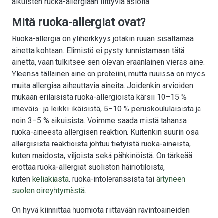
aikuisten ruoka-allergiaan liittyviä asioita.
Mitä ruoka-allergiat ovat?
Ruoka-allergia on yliherkkyys jotakin ruuan sisältämää
ainetta kohtaan. Elimistö ei pysty tunnistamaan tätä
ainetta, vaan tulkitsee sen olevan eräänlainen vieras aine.
Yleensä tällainen aine on proteiini, mutta ruuissa on myös
muita allergiaa aiheuttavia aineita. Joidenkin arvioiden
mukaan erilaisista ruoka-allergioista kärsii 10–15 %
imeväis- ja leikki-ikäisistä, 5–10 % peruskoululaisista ja
noin 3–5 % aikuisista. Voimme saada mistä tahansa
ruoka-aineesta allergisen reaktion. Kuitenkin suurin osa
allergisista reaktioista johtuu tietyistä ruoka-aineista,
kuten maidosta, viljoista sekä pähkinöistä. On tärkeää
erottaa ruoka-allergiat suoliston häiriötiloista,
kuten
keliakiasta
, ruoka-intoleranssista tai
ärtyneen
suolen oireyhtymästä
.
On hyvä kiinnittää huomiota riittävään ravintoaineiden