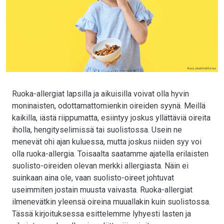
Ruoka-allergiat lapsilla ja aikuisilla voivat olla hyvin
moninaisten, odottamattomienkin oireiden syynä. Meillä
kaikilla, iästä riippumatta, esiintyy joskus yllättäviä oireita
iholla, hengityselimissä tai suolistossa. Usein ne
menevät ohi ajan kuluessa, mutta joskus niiden syy voi
olla ruoka-allergia. Toisaalta saatamme ajatella erilaisten
suolisto-oireiden olevan merkki allergiasta. Näin ei
suinkaan aina ole, vaan suolisto-oireet johtuvat
useimmiten jostain muusta vaivasta. Ruoka-allergiat
ilmenevätkin yleensä oireina muuallakin kuin suolistossa.
Tässä kirjoituksessa esittelemme lyhyesti lasten ja