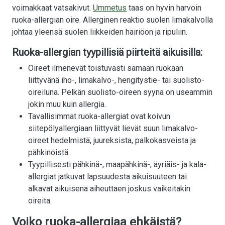
voimakkaat vatsakivut.
Ummetus
taas on hyvin harvoin
ruoka-allergian oire. Allerginen reaktio suolen limakalvolla
johtaa yleensä suolen liikkeiden häiriöön ja ripuliin.
Ruoka-allergian tyypillisiä piirteitä aikuisilla:
Oireet ilmenevät toistuvasti samaan ruokaan
liittyvänä iho-, limakalvo-, hengitystie- tai suolisto-
oireiluna. Pelkän suolisto-oireen syynä on useammin
jokin muu kuin allergia.
Tavallisimmat ruoka-allergiat ovat koivun
siitepölyallergiaan liittyvät lievät suun limakalvo-
oireet hedelmistä, juureksista, palkokasveista ja
pähkinöistä.
Tyypillisesti pähkinä-, maapähkinä-, äyriäis- ja kala-
allergiat jatkuvat lapsuudesta aikuisuuteen tai
alkavat aikuisena aiheuttaen joskus vaikeitakin
oireita.
Voiko ruoka-allergiaa ehkäistä?