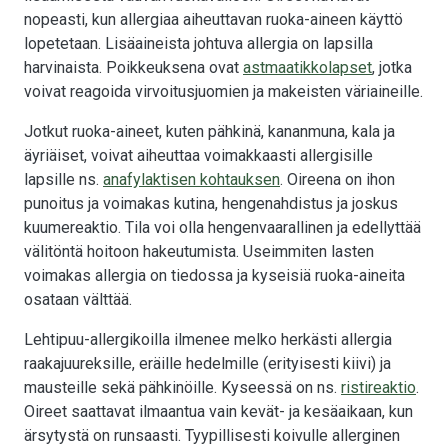
nopeasti, kun allergiaa aiheuttavan ruoka-aineen käyttö
lopetetaan. Lisäaineista johtuva allergia on lapsilla
harvinaista. Poikkeuksena ovat
astmaatikkolapset
, jotka
voivat reagoida virvoitusjuomien ja makeisten väriaineille.
Jotkut ruoka-aineet, kuten pähkinä, kananmuna, kala ja
äyriäiset, voivat aiheuttaa voimakkaasti allergisille
lapsille ns.
anafylaktisen kohtauksen
. Oireena on ihon
punoitus ja voimakas kutina, hengenahdistus ja joskus
kuumereaktio. Tila voi olla hengenvaarallinen ja edellyttää
välitöntä hoitoon hakeutumista. Useimmiten lasten
voimakas allergia on tiedossa ja kyseisiä ruoka-aineita
osataan välttää.
Lehtipuu-allergikoilla ilmenee melko herkästi allergia
raakajuureksille, eräille hedelmille (erityisesti kiivi) ja
mausteille sekä pähkinöille. Kyseessä on ns.
ristireaktio
.
Oireet saattavat ilmaantua vain kevät- ja kesäaikaan, kun
ärsytystä on runsaasti. Tyypillisesti koivulle allerginen