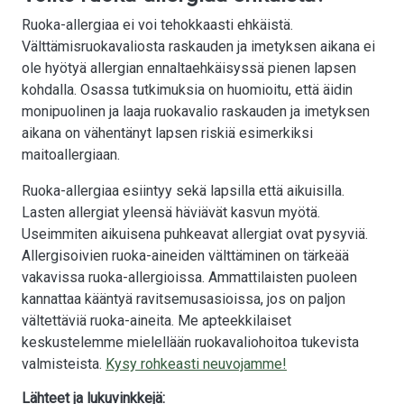
Ruoka-allergiaa ei voi tehokkaasti ehkäistä.
Välttämisruokavaliosta raskauden ja imetyksen aikana ei
ole hyötyä allergian ennaltaehkäisyssä pienen lapsen
kohdalla. Osassa tutkimuksia on huomioitu, että äidin
monipuolinen ja laaja ruokavalio raskauden ja imetyksen
aikana on vähentänyt lapsen riskiä esimerkiksi
maitoallergiaan.
Ruoka-allergiaa esiintyy sekä lapsilla että aikuisilla.
Lasten allergiat yleensä häviävät kasvun myötä.
Useimmiten aikuisena puhkeavat allergiat ovat pysyviä.
Allergisoivien ruoka-aineiden välttäminen on tärkeää
vakavissa ruoka-allergioissa. Ammattilaisten puoleen
kannattaa kääntyä ravitsemusasioissa, jos on paljon
vältettäviä ruoka-aineita. Me apteekkilaiset
keskustelemme mielellään ruokavaliohoitoa tukevista
valmisteista.
Kysy rohkeasti neuvojamme!
Lähteet ja lukuvinkkejä: