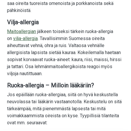
saa oireita tuoreista omenoista ja porkkanoista sekä
pähkinöistä.
Vilja-allergia
Maitoallergian
jälkeen toiseksi tärkein ruoka-allergia
on
vilja-allergia
. Tavallisimmin Suomessa oireita
aiheuttavat vehnä, ohra ja ruis. Valtaosa vehnälle
allergisista lapsista sietää kauraa. Kokeilemalla haetaan
sopivat korvaavat ruoka-aineet: kaura, riisi, maissi, hirssi
ja tattari. Osa lehmänmaitoallergikoista reagoi myös
viljoja nautittuaan.
Ruoka-allergia – Milloin lääkäriin?
Jos epäillään ruoka-allergiaa, siitä on hyvä keskustella
neuvolassa tai lääkärin vastaanotolla. Keskustelu on sitä
tärkeämpää, mitä pienemmästä lapsesta tai mitä
voimakkaammista oireista on kyse. Tyypillisiä tilanteita
ovat mm. seuraavat: