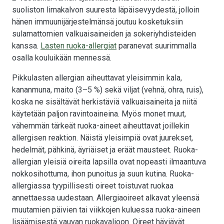
suoliston limakalvon suuresta läpäisevyydestä, jolloin
hänen immuunijärjestelmänsä joutuu kosketuksiin
sulamattomien valkuaisaineiden ja sokeriyhdisteiden
kanssa.
Lasten ruoka-allergiat
paranevat suurimmalla
osalla kouluikään mennessä.
Pikkulasten allergian aiheuttavat yleisimmin kala,
kananmuna, maito (3–5 %) sekä viljat (vehnä, ohra, ruis),
koska ne sisältävät herkistäviä valkuaisaineita ja niitä
käytetään paljon ravintoaineina. Myös monet muut,
vähemmän tärkeät ruoka-aineet aiheuttavat joillekin
allergisen reaktion. Näistä yleisimpiä ovat juurekset,
hedelmät, pähkinä, äyriäiset ja eräät mausteet. Ruoka-
allergian yleisiä oireita lapsilla ovat nopeasti ilmaantuva
nokkosihottuma, ihon punoitus ja suun kutina. Ruoka-
allergiassa tyypillisesti oireet toistuvat ruokaa
annettaessa uudestaan. Allergiaoireet alkavat yleensä
muutamien päivien tai viikkojen kuluessa ruoka-aineen
lisäämisestä vauvan ruokavalioon. Oireet häviävät