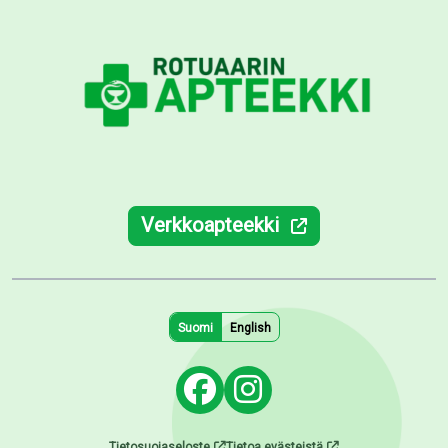
Verkkoapteekki
Suomi
English
Tietosuojaseloste
Tietoa evästeistä