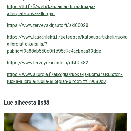
https://thl.fi/fi/web/kansantaudit/astma-ja-
allergiat/ruoka-allergiat
https://www.terveyskirjasto.fi/skl00028
https://www.laakarilehti.fi/tieteessa/katsausartikkeli/ruoka-
allergiat-aikuisilla/?
public=f3a88ab550d0ffd95c7c4acbeaa33dde
https://www.terveyskirjasto.fi/dlk00482
https://www.allergia.fi/allergia/ruoka-ja-juoma/aikuisten-
ruoka-allergia/ruoka-allergian-oireet/#f19689d7
Lue aiheesta lisää