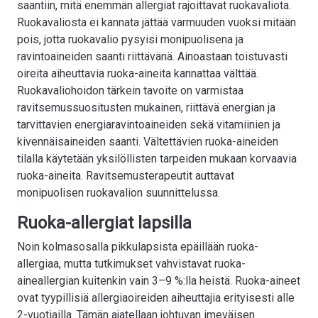
saantiin, mitä enemmän allergiat rajoittavat ruokavaliota.
Ruokavaliosta ei kannata jättää varmuuden vuoksi mitään
pois, jotta ruokavalio pysyisi monipuolisena ja
ravintoaineiden saanti riittävänä. Ainoastaan toistuvasti
oireita aiheuttavia ruoka-aineita kannattaa välttää.
Ruokavaliohoidon tärkein tavoite on varmistaa
ravitsemussuositusten mukainen, riittävä energian ja
tarvittavien energiaravintoaineiden sekä vitamiinien ja
kivennäisaineiden saanti. Vältettävien ruoka-aineiden
tilalla käytetään yksilöllisten tarpeiden mukaan korvaavia
ruoka-aineita. Ravitsemusterapeutit auttavat
monipuolisen ruokavalion suunnittelussa.
Ruoka-allergiat lapsilla
Noin kolmasosalla pikkulapsista epäillään ruoka-
allergiaa, mutta tutkimukset vahvistavat ruoka-
aineallergian kuitenkin vain 3–9 %:lla heistä. Ruoka-aineet
ovat tyypillisiä allergiaoireiden aiheuttajia erityisesti alle
2-vuotiailla. Tämän ajatellaan johtuvan imeväisen