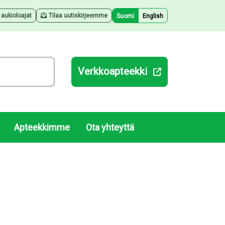
a aukioloajat
Tilaa uutiskirjeemme
Suomi
English
Verkkoapteekki
Apteekkimme
Ota yhteyttä