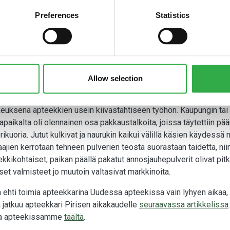
Preferences
Statistics
ospulvereiden menekki oli kovaa
kissa työskenteli useita oppilaita tuohon aikaan. He olivat ”joka pa
kissa valmistettiin paljon lääkkeitä, vaikka tehdasvalmisteisten 
stettiin myös varastoon, tulevan kysynnän varalle, ettei asiakkaan 
tettiin asiakkaille jo valmiiksi oikean kokoisina kerta-annoksina 
Allow selection
telu jäi yleensä asiakkaan vastuulle. Annosjauheiden valmistus s
isina kausina. Monet apteekkilaiset ovat muistelleet pulvereiden
euksena apteekkien usein kiivastahtiseen työhön. Kaupungin tai 
apaikalta oli olennainen osa pakkaustalkoita, joissa täytettiin 
rikuoria. Jutut kulkivat ja naurukin kaikui välillä käsien käydess
ajien kerrotaan tehneen pulverien teosta suorastaan taidetta, nii
kkikohtaiset, paikan päällä pakatut annosjauhepulverit olivat pit
iset valmisteet jo muutoin valtasivat markkinoita.
 ehti toimia apteekkarina Uudessa apteekissa vain lyhyen aika
a jatkuu apteekkari Pirisen aikakaudelle
seuraavassa artikkelissa
ta apteekissamme
täältä
.