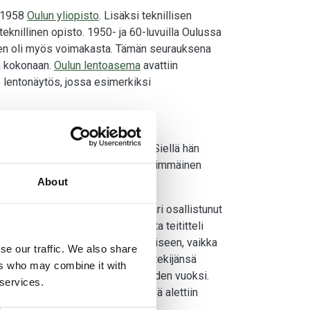
a 1958
Oulun yliopisto
. Lisäksi teknillisen
eknillinen opisto. 1950- ja 60-luvuilla Oulussa
minen oli myös voimakasta. Tämän seurauksena
in kokonaan.
Oulun lentoasema
avattiin
 lentonäytös, jossa esimerkiksi
a ennen Ouluun siirtymistään. Siellä hän
aan ja hän oli Pellon osaston ensimmäinen
About
ainen muistelee, ettei apteekkari osallistunut
pteekin toiminnasta. Henkilökunta teititteli
kissa mm. särkypulverien pakkaamiseen, vaikka
se our traffic. We also share
utsua etunimeltä. Kalpa piti työntekijänsä
ers who may combine it with
uun kasvavien reseptinkirjoitustöiden vuoksi.
 services.
siakkaiden lääkkeisiin. Asiatyttöä alettiin