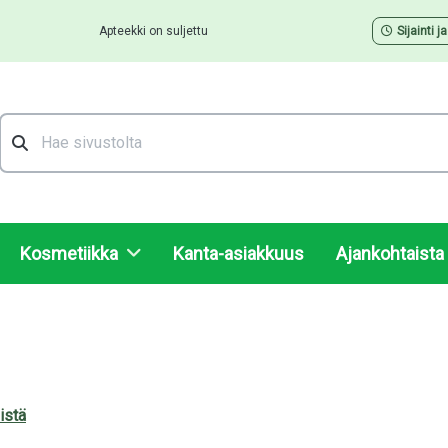
Apteekki on suljettu
Sijainti j
Hae
Kosmetiikka
Kanta-asiakkuus
Ajankohtaista
istä