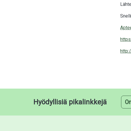
Läht
Snell
Aptee
https
http
Hyödyllisiä pikalinkkejä
O