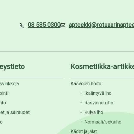
08 535 0300
apteekki@rotuaarinapteek
eystieto
Kosmetiikka-artikke
svinkkejä
Kasvojen hoito
inti
-
Ikääntyvä iho
ito
-
Rasvainen iho
et ja sairaudet
-
Kuiva iho
to
-
Normaali/sekaiho
Kädet ja jalat