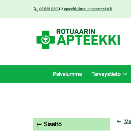
08 535 0300
apteekki@rotuaarinapteekki.fi
Palvelumme
Terveystieto
Me
Sisältö