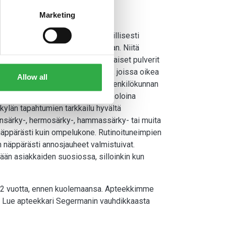
Marketing
ikan höyliä”. Vielä tuolloin tyypillisesti
lääkkeiden osuus kasvoi koko ajan. Niitä
tarvitsisi erikseen odotella. Erilaiset pulverit
– toisin kuin monet muut lääkkeet, joissa oikea
Allow all
aattoi työllistää apteekin koko henkilökunnan
 pakkaushetkiä rattoisina yhdessäoloina
kylän tapahtumien tarkkailu hyvältä
päänsärky-, hermosärky-, hammassärky- tai muita
ä näppärästi kuin ompelukone. Rutinoituneimpien
n näppärästi annosjauheet valmistuivat.
kään asiakkaiden suosiossa, silloinkin kun
a, 2 vuotta, ennen kuolemaansa. Apteekkimme
. Lue apteekkari Segermanin vauhdikkaasta