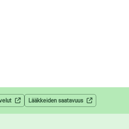
velut
Lääkkeiden saatavuus