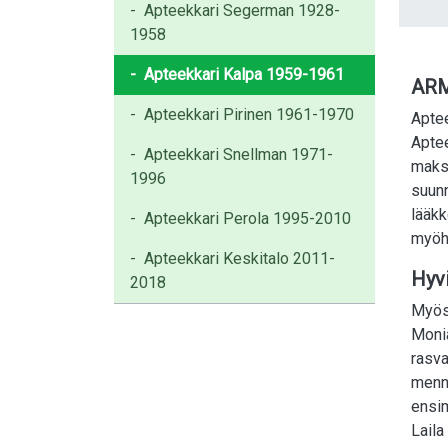
-
Apteekkari Segerman 1928-
1958
-
Apteekkari Kalpa 1959-1961
ARM
-
Apteekkari Pirinen 1961-1970
Aptee
Aptee
-
Apteekkari Snellman 1971-
maksa
1996
suunn
lääkk
-
Apteekkari Perola 1995-2010
myöh
-
Apteekkari Keskitalo 2011-
Hyvi
2018
Myös 
Monia
rasva
menne
ensim
Laila