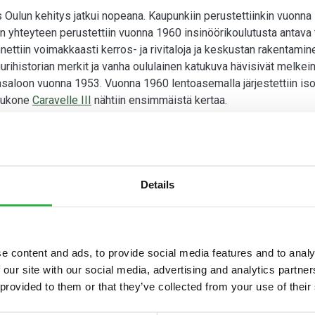
Oulun kehitys jatkui nopeana. Kaupunkiin perustettiinkin vuonn
n yhteyteen perustettiin vuonna 1960 insinöörikoulutusta antava t
nettiin voimakkaasti kerros- ja rivitaloja ja keskustan rakenta
uurihistorian merkit ja vanha oululainen katukuva hävisivät melke
saloon vuonna 1953. Vuonna 1960 lentoasemalla järjestettiin iso
kukone
Caravelle III
nähtiin ensimmäistä kertaa.
ekkari Kalpa huolehti työntekijöiden koulutuksesta
kkimme seitsemäs apteekkari Armas Kalpa oli Pellon apteekkarin
istui aktiivisesti
Suomen Punaisen Ristin Pellon osaston
toimint
njohtaja.
Details
lpan aikana apteekissamme työskennellyt, silloinen tekninen apul
kin päivittäiseen työhön, koska proviisorin tehtävä oli huolehtia a
aan ajan hengen mukaisesti. Apteekkarin rouva osallistui aptee
e content and ads, to provide social media features and to analy
lä ei ollutkaan apteekkialan koulutusta. Rouvaa henkilökunta sai k
 our site with our social media, advertising and analytics partn
tämisestä huolen ja ilmoitti apteekin asiatytön konekirjoituskoul
 provided to them or that they’ve collected from your use of their
ytön työnkuvaan tuli resepteissä olevien ohjeiden kirjoittaminen a
a tekniseksi apulaiseksi 60-luvulla.