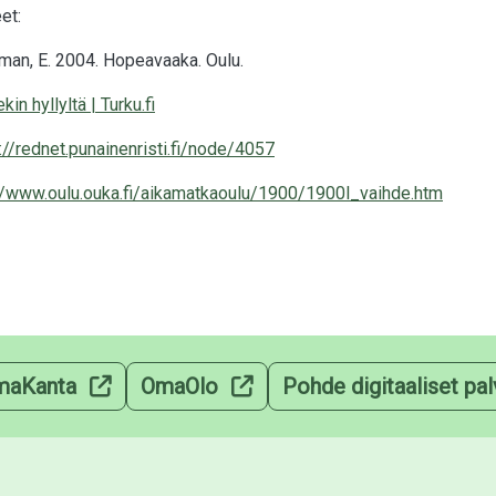
eet:
man, E. 2004. Hopeavaaka. Oulu.
kin hyllyltä | Turku.fi
://rednet.punainenristi.fi/node/4057
://www.oulu.ouka.fi/aikamatkaoulu/1900/1900l_vaihde.htm
maKanta
OmaOlo
Pohde digitaaliset pal