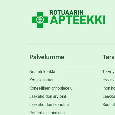
Palvelumme
Terv
Noutolokerikko
Tervey
Kotiinkuljetus
Hyvinvo
Koneellinen annosjakelu
Ihon ho
Lääkehoidon arviointi
Lääkke
Lääkehoidon tarkistus
Suolis
Reseptin uusiminen