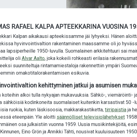
AS RAFAEL KALPA APTEEKKARINA VUOSINA 19
kkari Kalpan aikakausi apteekissamme jäi lyhyeksi. Hänen aloi
kissa hyvinvointivaltion rakentaminen maassamme oli jo hyvässä 
a lapsiperheille 1950-luvulla. Suomalainen arkkitehtuuri sai maine
ittelija oli
Alvar Aalto
, joka kokeili rohkeasti erilasia rakennusma
eeksi suunniteltuja rintamamiestaloja rakennettiin ympäri Suomea v
emmin omakotitalorakentamisen esikuvia.
nvointivaltion kehittyminen jatkui ja asumisen muka
koteihin alkoi tulla nykyajan mukavuuksia. Sähkö-, viemäröinti- ja
 sähköisiä kodinkoneita suomalaiset kuitenkin karsastivat 50 -l
isia ruokia, kuten läskisoosia, makkarakastiketta,
tirripaistia
ja he
ssä eteenpäin. Yle aloitti
säännölliset televisiolähetykset
1958.
mäinen osa julkaistiin vuonna 1959. Uusia musiikintekijöitä, esime
 Kinnunen, Eino Grön ja Annikki Tähti, nousivat kuuluisuuteen 1950-