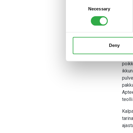
Consent
Necessary
Selection
Ann
Aptee
aptee
valmi
toimi
Deny
annos
hilja
poikk
ikkun
pulve
pakka
Aptee
teoll
Kalpa
tarin
ajas