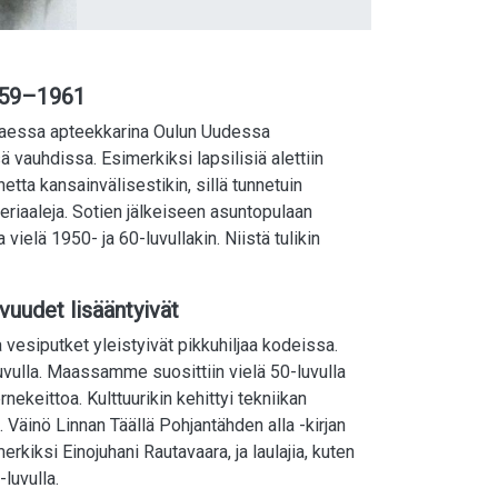
59–1961
ttaessa apteekkarina Oulun Uudessa
vauhdissa. Esimerkiksi lapsilisiä alettiin
tta kansainvälisestikin, sillä tunnetuin
teriaaleja. Sotien jälkeiseen asuntopulaan
ielä 1950- ja 60-luvullakin. Niistä tulikin
vuudet lisääntyivät
 vesiputket yleistyivät pikkuhiljaa kodeissa.
uvulla. Maassamme suosittiin vielä 50-luvulla
rnekeittoa. Kulttuurikin kehittyi tekniikan
 Väinö Linnan Täällä Pohjantähden alla -kirjan
rkiksi Einojuhani Rautavaara, ja laulajia, kuten
luvulla.