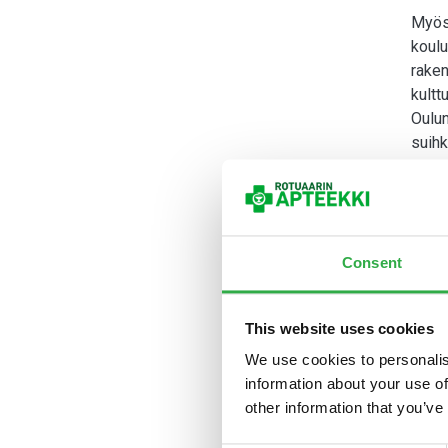
Myös 
koulu
raken
kultt
Oulun
suih
Apte
Aptee
osall
puhee
Consent
Jo Ka
aptee
This website uses cookies
toisi
We use cookies to personalis
hänel
information about your use of
kehit
other information that you’ve
Asiat
kutsu