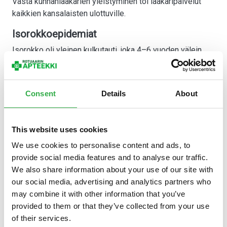
Vasta kunnanlääkärien yleistyminen toi lääkäripalvelut
kaikkien kansalaisten ulottuville.
Isorokkoepidemiat
Isorokko oli yleinen kulkutauti, joka 4–6 vuoden välein
yltyi epidemiaksi maassamme. Kuolleisuus isorokkoon
oli suuri. Suomalaisia rokotettiin isorokkoa vastaan jo
1800-luvun alkupuolella, mutta se oli vapaaehtoista
Consent
Details
About
toimintaa. Vuonna 1883 annettiin rokotusasetus, jossa
määrättiin kunnat hoitamaan rokotukset alueillaan.
Jokaisella oli velvollisuus ottaa isorokkorokote. Lapset
This website uses cookies
velvoitettiin rokottamaan ennen 2-vuoden ikää.
We use cookies to personalise content and ads, to
Niskoitteleville tai rokotuksen laiminlyöneille ihmisille
provide social media features and to analyse our traffic.
saatettiin antaa sakko. Rokotuspakko tuotti toivotun
We also share information about your use of our site with
tuloksen ja isorokkoepidemioita ei ole ollut vuosien
our social media, advertising and analytics partners who
1892–1893 jälkeen moniakaan. Isorokkorokotuksen
may combine it with other information that you’ve
pakollisuus päättyi vuonna 1952.
provided to them or that they’ve collected from your use
Apteekkari Huhtinen juotikkakauppiaana
of their services.