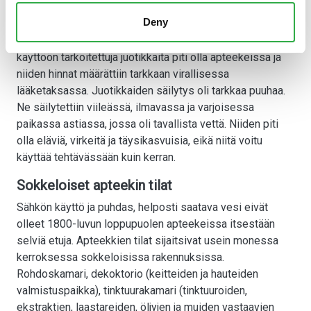
hammastulehdusten, silmätulehdusten, ajosten,
Deny
ruhjevammojen ja peräpukamien hoitoon tai kuppaamisen
ja suoneniskun korvausmuotona. Lääkinnälliseen
käyttöön tarkoitettuja juotikkaita piti olla apteekeissa ja
niiden hinnat määrättiin tarkkaan virallisessa
lääketaksassa. Juotikkaiden säilytys oli tarkkaa puuhaa.
Ne säilytettiin viileässä, ilmavassa ja varjoisessa
paikassa astiassa, jossa oli tavallista vettä. Niiden piti
olla eläviä, virkeitä ja täysikasvuisia, eikä niitä voitu
käyttää tehtävässään kuin kerran.
Sokkeloiset apteekin tilat
Sähkön käyttö ja puhdas, helposti saatava vesi eivät
olleet 1800-luvun loppupuolen apteekeissa itsestään
selviä etuja. Apteekkien tilat sijaitsivat usein monessa
kerroksessa sokkeloisissa rakennuksissa.
Rohdoskamari, dekoktorio (keitteiden ja hauteiden
valmistuspaikka), tinktuurakamari (tinktuuroiden,
ekstraktien, laastareiden, öljyjen ja muiden vastaavien