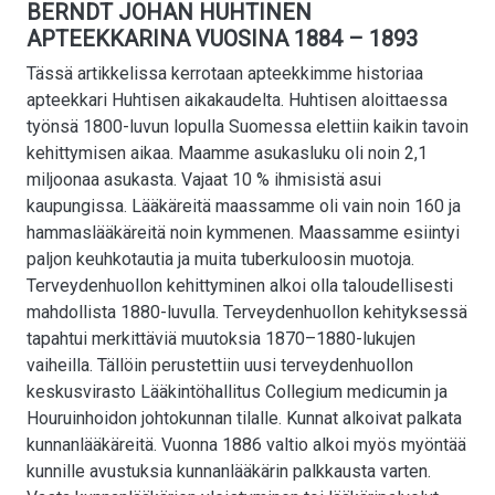
BERNDT JOHAN HUHTINEN
APTEEKKARINA VUOSINA 1884 – 1893
Tässä artikkelissa kerrotaan apteekkimme historiaa
apteekkari Huhtisen aikakaudelta. Huhtisen aloittaessa
työnsä 1800-luvun lopulla Suomessa elettiin kaikin tavoin
kehittymisen aikaa. Maamme asukasluku oli noin 2,1
miljoonaa asukasta. Vajaat 10 % ihmisistä asui
kaupungissa. Lääkäreitä maassamme oli vain noin 160 ja
hammaslääkäreitä noin kymmenen. Maassamme esiintyi
paljon keuhkotautia ja muita tuberkuloosin muotoja.
Terveydenhuollon kehittyminen alkoi olla taloudellisesti
mahdollista 1880-luvulla. Terveydenhuollon kehityksessä
tapahtui merkittäviä muutoksia 1870–1880-lukujen
vaiheilla. Tällöin perustettiin uusi terveydenhuollon
keskusvirasto Lääkintöhallitus Collegium medicumin ja
Houruinhoidon johtokunnan tilalle. Kunnat alkoivat palkata
kunnanlääkäreitä. Vuonna 1886 valtio alkoi myös myöntää
kunnille avustuksia kunnanlääkärin palkkausta varten.