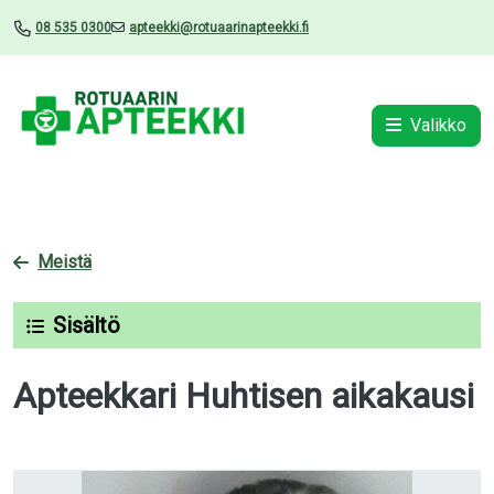
08 535 0300
apteekki@rotuaarinapteekki.fi
Valikko
Meistä
Sisältö
Apteekkari Huhtisen aikakausi