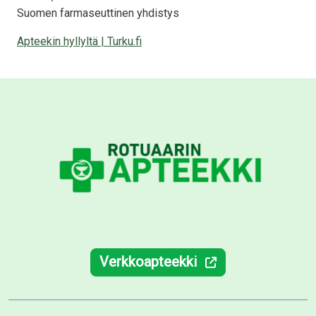
Suomen farmaseuttinen yhdistys
Apteekin hyllyltä | Turku.fi
Verkkoapteekki