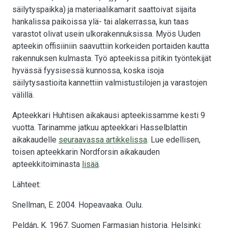
säilytyspaikka) ja materiaalikamarit saattoivat sijaita
hankalissa paikoissa ylä- tai alakerrassa, kun taas
varastot olivat usein ulkorakennuksissa. Myös Uuden
apteekin offisiiniin saavuttiin korkeiden portaiden kautta
rakennuksen kulmasta. Työ apteekissa pitikin työntekijät
hyvässä fyysisessä kunnossa, koska isoja
säilytysastioita kannettiin valmistustilojen ja varastojen
välillä.
Apteekkari Huhtisen aikakausi apteekissamme kesti 9
vuotta. Tarinamme jatkuu apteekkari Hasselblattin
aikakaudelle
seuraavassa artikkelissa
. Lue edellisen,
toisen apteekkarin Nordforsin aikakauden
apteekkitoiminasta
lisää
.
Lähteet:
Snellman, E. 2004. Hopeavaaka. Oulu.
Peldán, K. 1967. Suomen Farmasian historia. Helsinki: