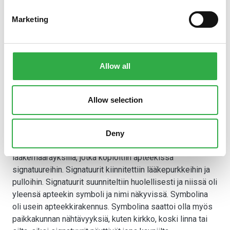
Lääkkeiden raaka-aineet ja lääkemuodot
Marketing
Lääkkeiden raaka-aineina oli 1800-luvulla
pääsääntöisesti rohdokset eli luonnosta saatavat
ainekset. Raaka-aineita kerättiin luonnosta ja kuivatettiin
kuivaushuoneissa. Lääkkeet valmistettiin viranomaisten
Allow all
vahvistaman lääkevalmistusohjekirjan, farmakopean
mukaan. Lääkevalmisteet saattoivat sisältää esimerkiksi
useita yrttejä tai rohdoksia. Lääkkeet olivat erilaisissa
Allow selection
muodoissa, kuten uutteena, tinktuurana, mikstuurana,
keitteenä, hauteena, siirappina ja linimenttinä.
Deny
Lääkärit määräsivät asiakkaille lääkkeitä
lääkemääräyksillä, jotka kopioitiin apteekissa
signatuureihin. Signatuurit kiinnitettiin lääkepurkkeihin ja
pulloihin. Signatuurit suunniteltiin huolellisesti ja niissä oli
yleensä apteekin symboli ja nimi näkyvissä. Symbolina
oli usein apteekkirakennus. Symbolina saattoi olla myös
paikkakunnan nähtävyyksiä, kuten kirkko, koski linna tai