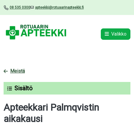
08 535 0300
apteekki@rotuaarinapteekki.fi
Valikko
Meistä
Sisältö
Apteekkari Palmqvistin
aikakausi