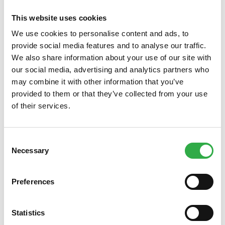
Apteekin perustaminen
This website uses cookies
Keisarillisen Armollisen Avoimen Kirjeen valtuuttamana
Palmqvist sai apteekkioikeuden toisen apteekin
We use cookies to personalise content and ads, to
perustamiseen 31.3.1857. Oulun toinen apteekki nimettiin
provide social media features and to analyse our traffic.
Uudeksi apteekiksi. Apteekki avasi ovensa Kirkkokadun
We also share information about your use of our site with
ja Pakkahuoneenkadun kulmassa seuraavana kesänä,
our social media, advertising and analytics partners who
3.6.1858. Silloin apteekin kellarissa säilytettiin
may combine it with other information that you’ve
lääkkeiden raaka-aineiden lisäksi mm. verijuotikkaita.
provided to them or that they’ve collected from your use
Apteekin offisiini eli palvelutila tuli tutuksi asiakkaille.
of their services.
Offisiinin seinät olivat täynnä hyllyjä, joissa oli suoria
symmetrisiä rivejä oranssinruskeita pulloja ja -purkkeja.
Consent
Lääkeainepullot olivat sisällönmukaisessa
Necessary
Selection
järjestyksessä. Tiloja tarvittiin laboratorioille ja
materiaalihuoneelle, kun taas aineiden säilyttämiseen
käytettiin kellaria. Pitkään vielä 1900-luvulla oli tyypillistä,
Preferences
että asiakastilat apteekeissa olivat pieniä ja
valmistustilat sekä varastot veivät suuren osan
Statistics
kokonaistiloista.