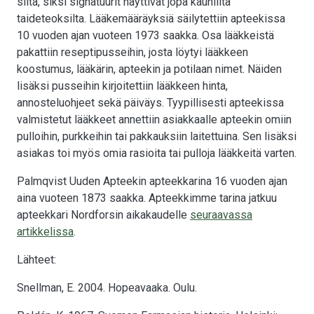
silta, siksi signatuurit näyttivät jopa kauniilta
taideteoksilta. Lääkemääräyksiä säilytettiin apteekissa
10 vuoden ajan vuoteen 1973 saakka. Osa lääkkeistä
pakattiin reseptipusseihin, josta löytyi lääkkeen
koostumus, lääkärin, apteekin ja potilaan nimet. Näiden
lisäksi pusseihin kirjoitettiin lääkkeen hinta,
annosteluohjeet sekä päiväys. Tyypillisesti apteekissa
valmistetut lääkkeet annettiin asiakkaalle apteekin omiin
pulloihin, purkkeihin tai pakkauksiin laitettuina. Sen lisäksi
asiakas toi myös omia rasioita tai pulloja lääkkeitä varten.
Palmqvist Uuden Apteekin apteekkarina 16 vuoden ajan
aina vuoteen 1873 saakka. Apteekkimme tarina jatkuu
apteekkari Nordforsin aikakaudelle
seuraavassa
artikkelissa
.
Lähteet:
Snellman, E. 2004. Hopeavaaka. Oulu.