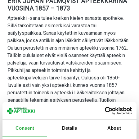
ERIK JOHAN PALMQVIST APTEEKKARINA
VUOSINA 1857 – 1873
Apteekki -sana tulee kreikan kielen sanasta apotheke.
Sillä tarkoitetaan esimerkiksi varastoa tai
säilytyspaikkaa. Sanaa käytettiin kuvaamaan myös
paikkaa, jossa antiikin ajan lääkärit säilyttivät lääkkeitään.
Ouluun perustettiin ensimmäinen apteekki vuonna 1762.
Tällöin oululaiset eivät vielä osanneet käyttää apteekin
palveluja, vaan turvautuivat välskäreiden osaamiseen.
Pikkuhiljaa apteekin toiminta kehittyi ja
apteekkipalvelujen tarve lisääntyi. Oulussa oli 1850-
luvulle asti vain yksi apteekki, kunnes vuonna 1857
perustettiin toinenkin apteekki Lääkelaitoksen johtajan
senaatille tekemän esityksen perusteella. Tuolloin
Suomessa oli vain 43 apteekkia ja asukasluku oli 1,5
miljoonaa. Oulun kaupungissa asui noin 6000 ihmistä.
Lääkkeiden pelättiin loppuvan Suomesta Krimin sodan
Consent
Details
About
vuoksi.