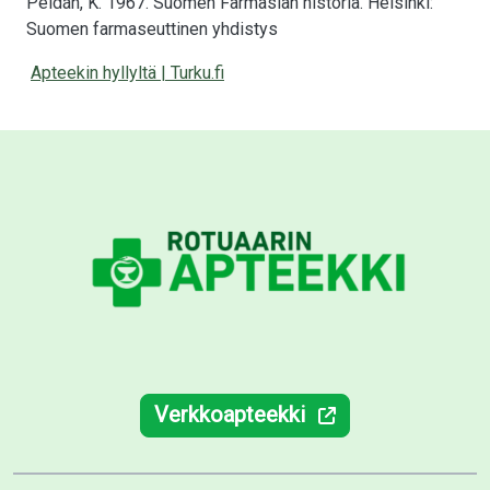
Peldán, K. 1967. Suomen Farmasian historia. Helsinki:
Suomen farmaseuttinen yhdistys
Apteekin hyllyltä | Turku.fi
Verkkoapteekki